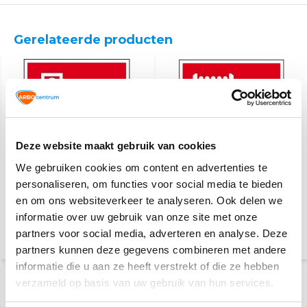
Gerelateerde producten
Deze website maakt gebruik van cookies
We gebruiken cookies om content en advertenties te
Brandmelder pictogram
Brandslanghaspel
personaliseren, om functies voor social media te bieden
pictogram
en om ons websiteverkeer te analyseren. Ook delen we
informatie over uw gebruik van onze site met onze
2,50
2,50
partners voor social media, adverteren en analyse. Deze
(3,03 Incl. btw)
(3,03 Incl. btw)
partners kunnen deze gegevens combineren met andere
informatie die u aan ze heeft verstrekt of die ze hebben
verzameld op basis van uw gebruik van hun services.