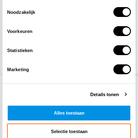
Toestemmingsselectie
Noodzakelijk
Voorkeuren
Schuimblusser 6 liter 2-
Brandblusser bord
pack
panorama
Statistieken
79,95
8,20
90,50
(96,74 Incl. btw)
(9,92 Incl. btw)
Marketing
Recent bekeken
Details tonen
Alles toestaan
Selectie toestaan