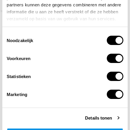
(3,15 Incl. btw)
partners kunnen deze gegevens combineren met andere
informatie die u aan ze heeft verstrekt of die ze hebben
verzameld op basis van uw gebruik van hun services.
Recent bekeken
Toestemmingsselectie
Noodzakelijk
Voorkeuren
Statistieken
Waterafsluiter sticker
Marketing
2,60
Details tonen
(3,15 Incl. btw)