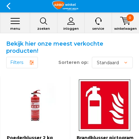
0
menu
zoeken
inloggen
service
winkelwagen
Bekijk hier onze meest verkochte
producten!
Filters
Sorteren op:
Poederblusser 2 kg
Brandblusser pictogram