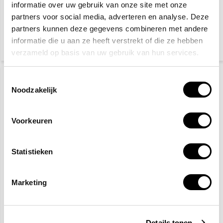
informatie over uw gebruik van onze site met onze
Op werkdagen voor 15:00
Op werkdagen voor 15:00
besteld, zelfde dag
besteld, zelfde dag
partners voor social media, adverteren en analyse. Deze
verzonden
verzonden
partners kunnen deze gegevens combineren met andere
informatie die u aan ze heeft verstrekt of die ze hebben
verzameld op basis van uw gebruik van hun services.
AANBIEDING
-2%
Toestemmingsselectie
Noodzakelijk
Voorkeuren
Statistieken
Vluchtladder 7 meter
EHBO koffer sport
Marketing
80,95
71,40
82,95
(97,95 Incl. btw)
(77,83 Incl. btw)
Details tonen