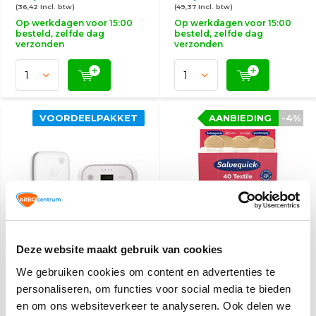
(36,42 Incl. btw)
(49,37 Incl. btw)
Op werkdagen voor 15:00
Op werkdagen voor 15:00
besteld, zelfde dag
besteld, zelfde dag
verzonden
verzonden
VOORDEELPAKKET
AANBIEDING
-4%
Brandpreventie pakket
Salvequick 6444
Deze website maakt gebruik van cookies
2
navulling
We gebruiken cookies om content en advertenties te
personaliseren, om functies voor social media te bieden
30,60
6,70
39,50
6,95
en om ons websiteverkeer te analyseren. Ook delen we
(37,03 Incl. btw)
(7,30 Incl. btw)