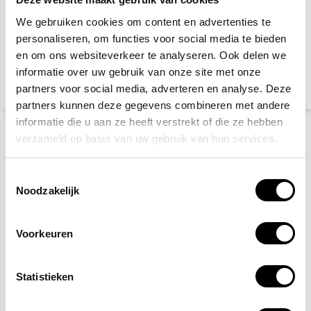
bedrijven luxe
We gebruiken cookies om content en advertenties te
personaliseren, om functies voor social media te bieden
27,50
10,20
en om ons websiteverkeer te analyseren. Ook delen we
(29,98 Incl. btw)
(12,34 Incl. btw)
informatie over uw gebruik van onze site met onze
partners voor social media, adverteren en analyse. Deze
partners kunnen deze gegevens combineren met andere
informatie die u aan ze heeft verstrekt of die ze hebben
verzameld op basis van uw gebruik van hun services.
Toestemmingsselectie
Noodzakelijk
Voorkeuren
Brandpreventie pakket
BHV hesje geel
1
Statistieken
102,-
4,95