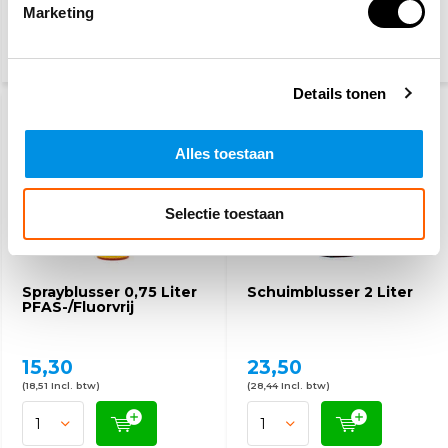
Marketing
(123,42 Incl. btw)
(5,99 Incl. btw)
Details tonen
Alles toestaan
Selectie toestaan
Sprayblusser 0,75 Liter
Schuimblusser 2 Liter
PFAS-/Fluorvrij
15,30
23,50
(18,51 Incl. btw)
(28,44 Incl. btw)