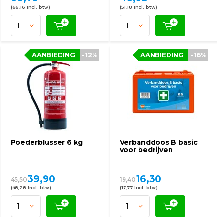
(66,16 Incl. btw)
(51,18 Incl. btw)
AANBIEDING
-12%
AANBIEDING
-16%
Poederblusser 6 kg
Verbanddoos B basic
voor bedrijven
39,90
16,30
45,50
19,40
(48,28 Incl. btw)
(17,77 Incl. btw)