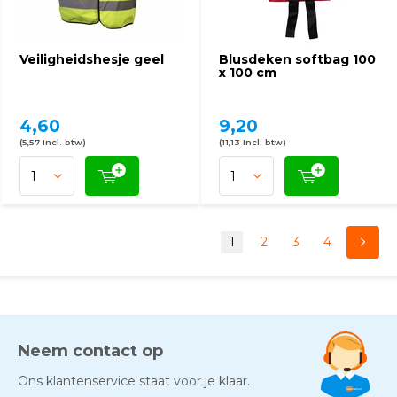
Veiligheidshesje geel
Blusdeken softbag 100
x 100 cm
4,60
9,20
(5,57 Incl. btw)
(11,13 Incl. btw)
1
2
3
4
Neem contact op
Ons klantenservice staat voor je klaar.