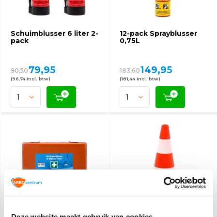
Schuimblusser 6 liter 2-
12-pack Sprayblusser
pack
0,75L
79,95
149,95
90,50
183,60
(96,74 Incl. btw)
(181,44 Incl. btw)
Verbanddoos B voor
Verkeerskegel
Deze website maakt gebruik van cookies