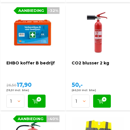
AANBIEDING
-32%
EHBO koffer B bedrijf
CO2 blusser 2 kg
17,90
50,-
26,50
(19,51 Incl. btw)
(60,50 Incl. btw)
AANBIEDING
-40%