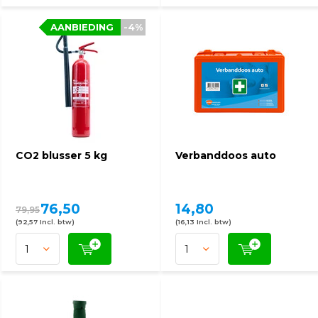
AANBIEDING
-4%
CO2 blusser 5 kg
Verbanddoos auto
76,50
14,80
79,95
(92,57 Incl. btw)
(16,13 Incl. btw)