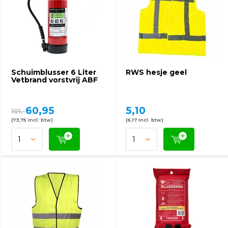
Schuimblusser 6 Liter
RWS hesje geel
Vetbrand vorstvrij ABF
60,95
5,10
101,-
(73,75 Incl. btw)
(6,17 Incl. btw)