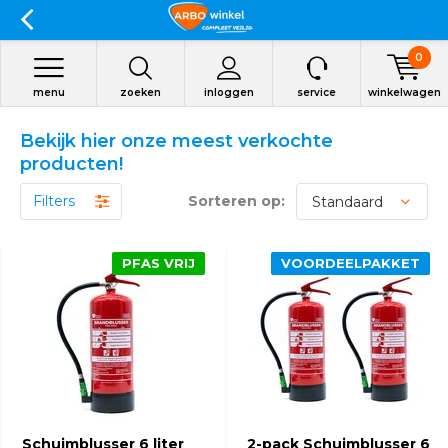
0
menu
zoeken
inloggen
service
winkelwagen
Bekijk hier onze meest verkochte
producten!
Filters
Sorteren op:
PFAS VRIJ
VOORDEELPAKKET
Schuimblusser 6 liter
2-pack Schuimblusser 6