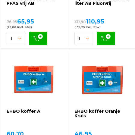
PFAS vrij AB
liter AB Fluorvrij
65,95
110,95
76,95
131,90
(79,80 Incl. btw)
(134,25 Incl. btw)
EHBO koffer A
EHBO koffer Oranje
Kruis
60,70
46,95