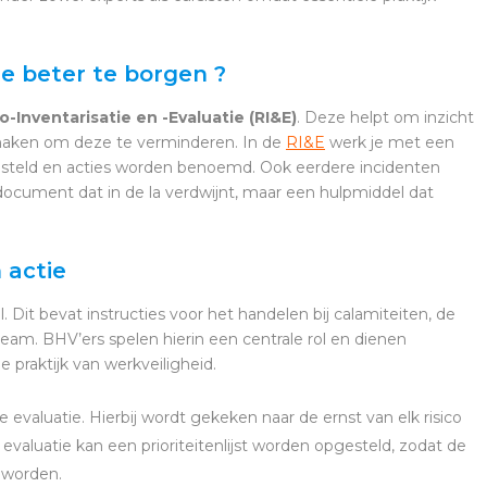
ie beter te borgen ?
co-Inventarisatie en -Evaluatie (RI&E)
. Deze helpt om inzicht
e maken om deze te verminderen. In de
RI&E
werk je met een
gesteld en acties worden benoemd. Ook eerdere incidenten
 document dat in de la verdwijnt, maar een hulpmiddel dat
 actie
Dit bevat instructies voor het handelen bij calamiteiten, de
eam. BHV’ers spelen hierin een centrale rol en dienen
 praktijk van werkveiligheid.
 de evaluatie. Hierbij wordt gekeken naar de ernst van elk risico
evaluatie kan een prioriteitenlijst worden opgesteld, zodat de
 worden.