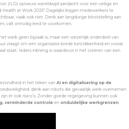
ation (ILO) opnieuw wereldwijd aandacht voor een veilige en
 Health at Work 2025" Dagelijks krijgen medewerkers te
chtbaar, vaak ook niet. Denk aan langdurige blootstelling aan
en, valt onnodig leed te voorkomen.
het werk geen bijzaak is, maar een wezenlijk onderdeel van
ur vraagt om een organisatie-brede betrokkenheid en vooral
aal staat. Ieders inbreng is waardevol in het creëren van een
Gezondheid in het teken van
AI en digitalisering op de
eidsveiligheid: denk aan robots die gevaarlijk werk overnemen
en zijn er ook risico’s. Zonder goede regelgeving kunnen ook
g, verminderde controle
en
onduidelijke werkgrenzen
.