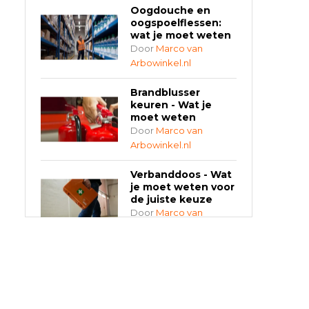
Oogdouche en
oogspoelflessen:
wat je moet weten
Door
Marco van
Arbowinkel.nl
Brandblusser
keuren - Wat je
moet weten
Door
Marco van
Arbowinkel.nl
Verbanddoos - Wat
je moet weten voor
de juiste keuze
Door
Marco van
Arbowinkel.nl
AED-apparaten -
Welke past bij jouw
situatie?
Door
Marco van