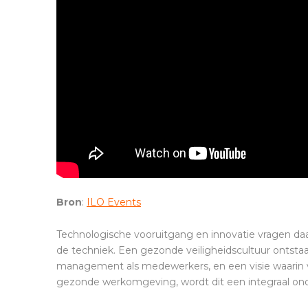
Bron
:
ILO Events
Technologische vooruitgang en innovatie vragen daa
de techniek. Een gezonde veiligheidscultuur ontstaa
management als medewerkers, en een visie waarin v
gezonde werkomgeving, wordt dit een integraal onde