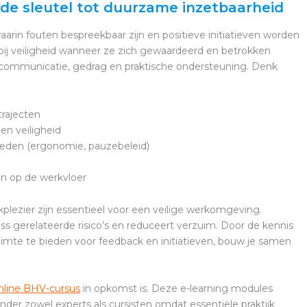
k: de sleutel tot duurzame inzetbaarheid
arin fouten bespreekbaar zijn en positieve initiatieven worden
ij veiligheid wanneer ze zich gewaardeerd en betrokken
in communicatie, gedrag en praktische ondersteuning. Denk
trajecten
en veiligheid
eden (ergonomie, pauzebeleid)
n op de werkvloer
kplezier zijn essentieel voor een veilige werkomgeving.
s gerelateerde risico’s en reduceert verzuim. Door de kennis
imte te bieden voor feedback en initiatieven, bouw je samen
nline BHV-cursus
in opkomst is. Deze e-learning modules
der zowel experts als cursisten omdat essentiële praktijk