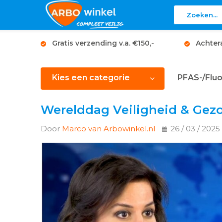
Gratis verzending v.a. €150,-
Achter
Kies een categorie
PFAS-/Fluo
Werelddag Veiligheid & Gez
Door
Marco van Arbowinkel.nl
26 / 03 / 2025