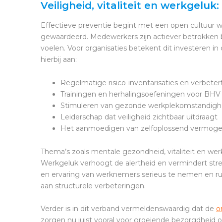
Veiligheid, vitaliteit en werkgelu
Effectieve preventie begint met een open cultuur wa
gewaardeerd. Medewerkers zijn actiever betrokken b
voelen. Voor organisaties betekent dit investeren 
hierbij aan:
Regelmatige risico-inventarisaties en verbeter
Trainingen en herhalingsoefeningen voor BHV 
Stimuleren van gezonde werkplekomstandigh
Leiderschap dat veiligheid zichtbaar uitdraagt
Het aanmoedigen van zelfoplossend vermoge
Thema’s zoals mentale gezondheid, vitaliteit en wer
Werkgeluk verhoogt de alertheid en vermindert stres
en ervaring van werknemers serieus te nemen en ru
aan structurele verbeteringen.
Verder is in dit verband vermeldenswaardig dat de
o
zorgen nu juist vooral voor groeiende bezorgdheid on