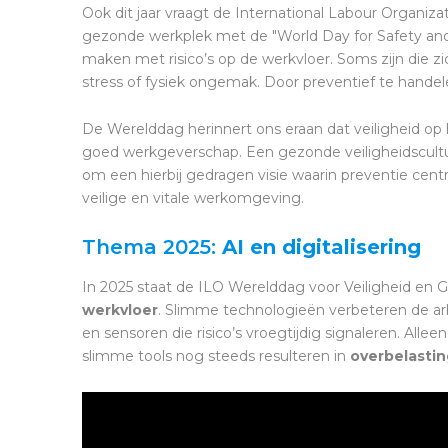
Ook dit jaar vraagt de International Labour Organiz
gezonde werkplek met de "World Day for Safety and
maken met risico’s op de werkvloer. Soms zijn die zi
stress of fysiek ongemak. Door preventief te handel
De Werelddag herinnert ons eraan dat veiligheid op 
goed werkgeverschap. Een gezonde veiligheidscultu
om een hierbij gedragen visie waarin preventie centr
veilige en vitale werkomgeving.
Thema 2025:
AI en digitalisering
In 2025 staat de ILO Werelddag voor Veiligheid en 
werkvloer
. Slimme technologieën verbeteren de arb
en sensoren die risico’s vroegtijdig signaleren. Alle
slimme tools nog steeds resulteren in
overbelastin