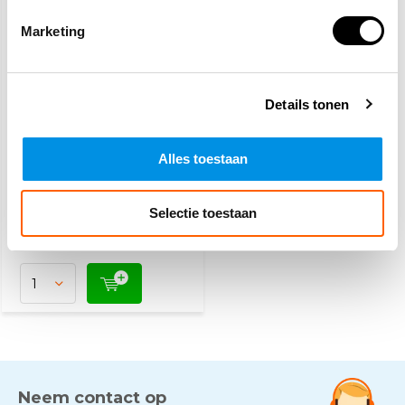
Marketing
Details tonen
Bluswagen met
patroon 150 liter
schuim
Alles toestaan
2.448,-
(2.962,08 Incl. btw)
Selectie toestaan
Voor 15:00 besteld,
maandag in huis
Neem contact op