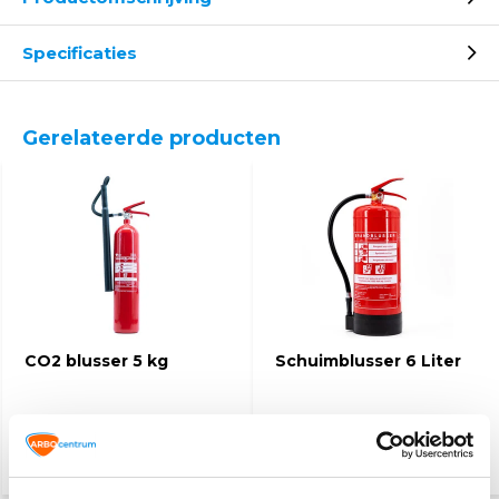
Specificaties
Gerelateerde producten
CO2 blusser 5 kg
Schuimblusser 6 Liter
76,50
45,25
79,95
(92,57 Incl. btw)
(54,75 Incl. btw)