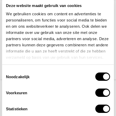
Deze website maakt gebruik van cookies
We gebruiken cookies om content en advertenties te
personaliseren, om functies voor social media te bieden
en om ons websiteverkeer te analyseren. Ook delen we
informatie over uw gebruik van onze site met onze
partners voor social media, adverteren en analyse. Deze
partners kunnen deze gegevens combineren met andere
Brandblusser pictogram
Oogspoelfles 500 ml
informatie die u aan ze heeft verstrekt of die ze hebben
verzameld op basis van uw gebruik van hun services.
3,10
8,50
Toestemmingsselectie
(3,75 Incl. btw)
(10,29 Incl. btw)
Noodzakelijk
Voorkeuren
Recent bekeken
Statistieken