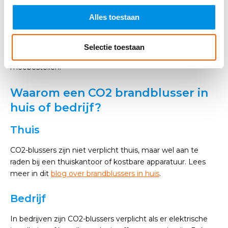
elektronica aanwezig
Alles toestaan
CE-keurmerk en jaarlijkse keuringseis
Opslag op droge, veilige locatie
Selectie toestaan
Je kunt ook
keuringsstickers
en onderhoudsaccessoires
meebestellen.
Waarom een CO2 brandblusser in
huis of bedrijf?
Thuis
CO2-blussers zijn niet verplicht thuis, maar wel aan te
raden bij een thuiskantoor of kostbare apparatuur. Lees
meer in dit
blog over brandblussers in huis
.
Bedrijf
In bedrijven zijn CO2-blussers verplicht als er elektrische