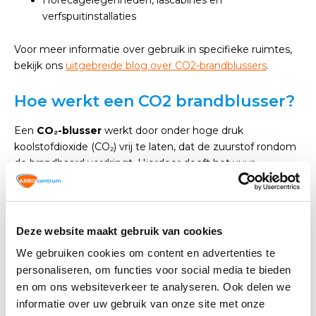
Horecagelegenheden, lascabines en
verfspuitinstallaties
Voor meer informatie over gebruik in specifieke ruimtes,
bekijk ons
uitgebreide blog over CO2-brandblussers
.
Hoe werkt een CO2 brandblusser?
Een
CO₂-blusser
werkt door onder hoge druk
koolstofdioxide (CO₂) vrij te laten, dat de zuurstof rondom
de brandhaard verdringt. Hierdoor dooft het vuur
razendsnel zonder schade aan elektrische of gevoelige
apparatuur. De uitstoot vormt een koude, witte 'bluswolk',
maar laat geen blusresten achter. Daarom is dit type
blusser ideaal voor kantoren, laboratoria en industriële
Deze website maakt gebruik van cookies
installaties.
We gebruiken cookies om content en advertenties te
personaliseren, om functies voor social media te bieden
Meer weten over de techniek en toepassing? Lees verder
en om ons websiteverkeer te analyseren. Ook delen we
in het
CO2-blusser blog
.
informatie over uw gebruik van onze site met onze