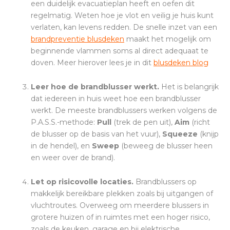
een duidelijk evacuatieplan heeft en oefen dit
regelmatig. Weten hoe je vlot en veilig je huis kunt
verlaten, kan levens redden. De snelle inzet van een
brandpreventie blusdeken
maakt het mogelijk om
beginnende vlammen soms al direct adequaat te
doven. Meer hierover lees je in dit
blusdeken blog
Leer hoe de brandblusser werkt.
Het is belangrijk
dat iedereen in huis weet hoe een brandblusser
werkt. De meeste brandblussers werken volgens de
P.A.S.S.-methode:
Pull
(trek de pen uit),
Aim
(richt
de blusser op de basis van het vuur),
Squeeze
(knijp
in de hendel), en
Sweep
(beweeg de blusser heen
en weer over de brand).
Let op risicovolle locaties.
Brandblussers op
makkelijk bereikbare plekken zoals bij uitgangen of
vluchtroutes. Overweeg om meerdere blussers in
grotere huizen of in ruimtes met een hoger risico,
zoals de keuken, garage en bij elektrische