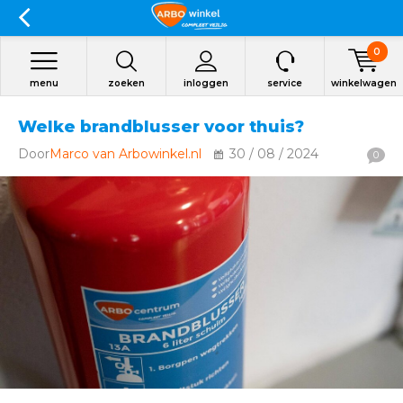
0
menu
zoeken
inloggen
service
winkelwagen
Welke brandblusser voor thuis?
Door
Marco van Arbowinkel.nl
30 / 08 / 2024
0