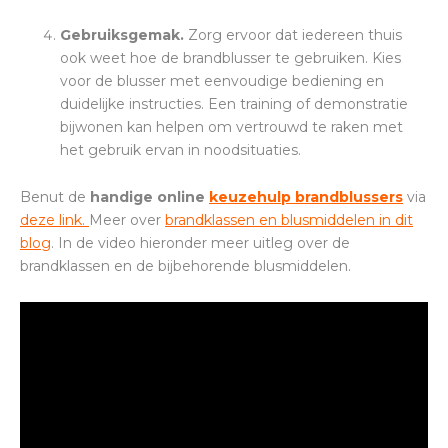
Gebruiksgemak.
Zorg ervoor dat iedereen thuis
ook weet hoe de brandblusser te gebruiken. Kies
voor de blusser met eenvoudige bediening en
duidelijke instructies. Een training of demonstratie
bijwonen kan helpen om vertrouwd te raken met
het gebruik ervan in noodsituaties.
Benut de
handige online
keuzehulp brandblussers
via
deze link.
Meer over
brandklassen en blusmiddelen in dit
blog
. In de video hieronder meer uitleg over de
brandklassen en de bijbehorende blusmiddelen.