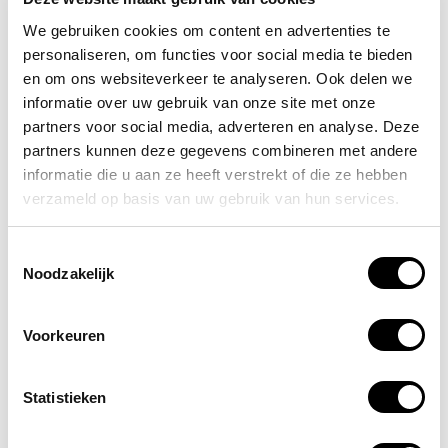
stoffen en vloeistoffen en geen nevenschade
We gebruiken cookies om content en advertenties te
veroorzaakt.
personaliseren, om functies voor social media te bieden
en om ons websiteverkeer te analyseren. Ook delen we
Opbergbox voor thuisgebruik
informatie over uw gebruik van onze site met onze
brandblusser
partners voor social media, adverteren en analyse. Deze
partners kunnen deze gegevens combineren met andere
Een brandblusser bescherm-, of
opbergbox
is praktisch
voor binnen en buiten gebruik. De beschermbox bevat
informatie die u aan ze heeft verstrekt of die ze hebben
een stabiele klemring met houderband voor de blusser.
verzameld op basis van uw gebruik van hun services.
Dit voorkomt stoten of vallen en maakt het makkelijk om
de blusser op een in het oog springende plek te plaatsen
Toestemmingsselectie
(en/of op de juiste hoogte). Meer
tips voor het plaatsen
Noodzakelijk
van de blusser
lees je in
dit artikel
.
Voorkeuren
Statistieken