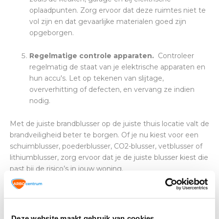
oplaadpunten. Zorg ervoor dat deze ruimtes niet te
vol zijn en dat gevaarlijke materialen goed zijn
opgeborgen.
Regelmatige controle apparaten.
Controleer
regelmatig de staat van je elektrische apparaten en
hun accu's. Let op tekenen van slijtage,
oververhitting of defecten, en vervang ze indien
nodig.
Met de juiste brandblusser op de juiste thuis locatie valt de
brandveiligheid beter te borgen. Of je nu kiest voor een
schuimblusser, poederblusser, CO2-blusser, vetblusser of
lithiumblusser, zorg ervoor dat je de juiste blusser kiest die
past bij de risico’s in jouw woning.
Voor thuisgebruik is een schuimblusser doorgaans de
meest geschikte brandblusser doordat dit blusmiddel het
beste geschikt is voor het blussen van branden in vaste
Deze website maakt gebruik van cookies