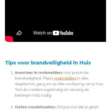
Tips voor brandveiligheid in Huis
Investeer in rookmelders
voor preventie
brandveiligheid. Plaats
rookmelders
in elke
slaapkamer, gang en op elke verdieping van je huis.
Test de melders regelmatig en vervang de
batterijen mits nodig.
Oefen noodsituaties:
Zorg ervoor dat je gezin