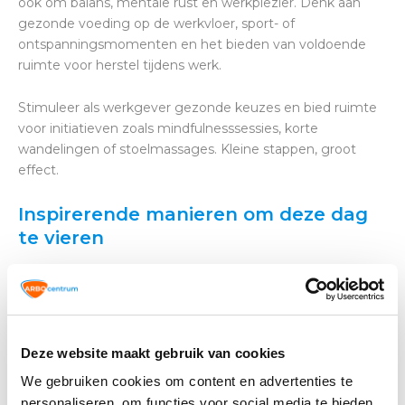
ook om balans, mentale rust en werkplezier. Denk aan
gezonde voeding op de werkvloer, sport- of
ontspanningsmomenten en het bieden van voldoende
ruimte voor herstel tijdens werk.
Stimuleer als werkgever gezonde keuzes en bied ruimte
voor initiatieven zoals mindfulnesssessies, korte
wandelingen of stoelmassages. Kleine stappen, groot
effect.
Inspirerende manieren om deze dag
te vieren
Ben je op zoek naar manieren om de Dag van de
Verpleging op een betekenisvolle manier te vieren binnen
jouw organisatie? Hieronder een aantal inspirerende
ideeën:
Deze website maakt gebruik van cookies
Organiseer een teambuildingsactiviteit om
We gebruiken cookies om content en advertenties te
verbinding te versterken.
personaliseren, om functies voor social media te bieden