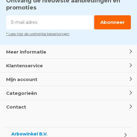
Ontvang de nieuwste aanbiedingen en
Voorkom brand met
rookmelders, hittemelders en
promoties
blusdekens
Door
Marco van Arbowinkel.nl
Abonneer
* Lees hier de wettelijke beperkingen
Dag van de BHV - Als elke
seconde telt
Door
Marco van Arbowinkel.nl
Meer informatie
Klantenservice
Wereld Eerste Hulp Dag 2025
- Leer EHBO red levens
Mijn account
Door
Marco van Arbowinkel.nl
Categorieën
Oogspoel flessen en
Contact
Oogdouches - Wat je moet
weten
Door
Marco van Arbowinkel.nl
Arbowinkel B.V.