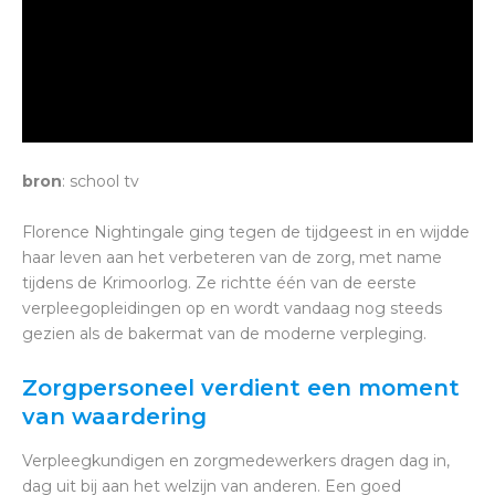
bron
: school tv
Florence Nightingale ging tegen de tijdgeest in en wijdde
haar leven aan het verbeteren van de zorg, met name
tijdens de Krimoorlog. Ze richtte één van de eerste
verpleegopleidingen op en wordt vandaag nog steeds
gezien als de bakermat van de moderne verpleging.
Zorgpersoneel verdient een moment
van waardering
Verpleegkundigen en zorgmedewerkers dragen dag in,
dag uit bij aan het welzijn van anderen. Een goed