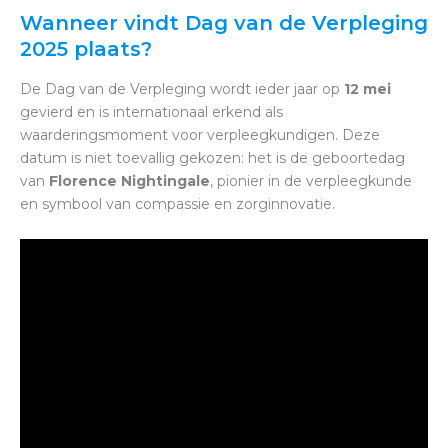
Wanneer vindt Dag van de Verpleging
2025 plaats?
De Dag van de Verpleging wordt ieder jaar op
12 mei
gevierd en is internationaal erkend als
waarderingsmoment voor verpleegkundigen. Deze
datum is niet toevallig gekozen: het is de geboortedag
van
Florence Nightingale
, pionier in de verpleegkunde
en symbool van compassie en zorginnovatie.