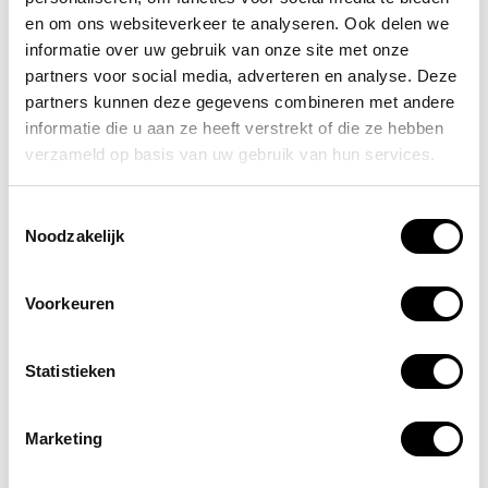
Laat cliënten of familieleden hun dank uitspreken via
en om ons websiteverkeer te analyseren. Ook delen we
kaartjes of video’s.
informatie over uw gebruik van onze site met onze
Bied ontspanningsmomenten aan, zoals massages
partners voor social media, adverteren en analyse. Deze
of een gezonde smoothiebar.
partners kunnen deze gegevens combineren met andere
Start een social media-actie met een hashtag om
informatie die u aan ze heeft verstrekt of die ze hebben
zorgpersoneel te eren.
verzameld op basis van uw gebruik van hun services.
Zet een nominatiesysteem op voor collega’s die in
het zonnetje gezet mogen worden.
Toestemmingsselectie
Noodzakelijk
Door actief stil te staan bij hun impact en inzet, geef je
zorgprofessionals een gevoel van erkenning en
verbondenheid dat nog lang bijblijft.
Voorkeuren
Veelgestelde vragen over de Dag van
Statistieken
de Verpleging (klik op de FAQ)
Wat is het doel van de Dag van de
Marketing
Verpleging?
Waarom is 12 mei de gekozen datum?