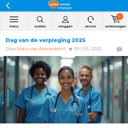
0
menu
zoeken
inloggen
service
winkelwagen
Dag van de verpleging 2025
Door
Marco van Arbowinkel.nl
09 / 05 / 2025
0