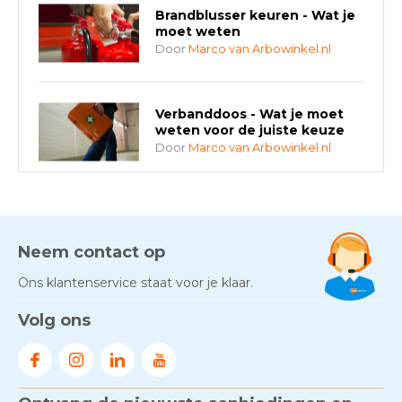
Brandblusser keuren - Wat je
moet weten
Door
Marco van Arbowinkel.nl
Verbanddoos - Wat je moet
weten voor de juiste keuze
Door
Marco van Arbowinkel.nl
AED-apparaten - Welke past
bij jouw situatie?
Door
Marco van Arbowinkel.nl
Neem contact op
Ons klantenservice staat voor je klaar.
Gezond én praktisch veilig
Volg ons
werken - RI&E als basis
Door
Marco van Arbowinkel.nl