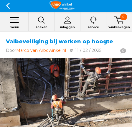
0
menu
zoeken
inloggen
service
winkelwagen
Valbeveiliging bij werken op hoogte
Door
Marco van Arbowinkel.nl
11 / 02 / 2025
0