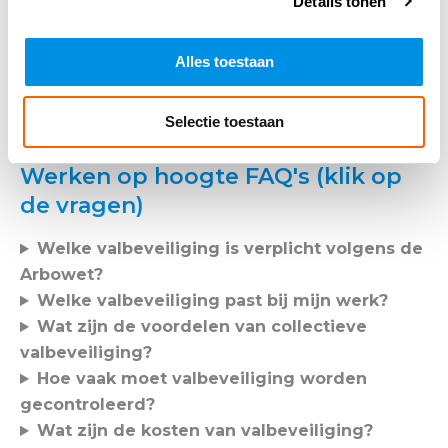
Details tonen
kunnen handelen. Ook
in de RI&E
dient te worden
opgenomen hoe risico’s het beste zijn te reduceren. Dit
draagt bij aan het waarborgen van de veiligheid en het
Alles toestaan
beperken van de gevolgen bij noodsituaties. Door de
juiste veiligheidsmaatregelen
te nemen, kunnen ernstige
Selectie toestaan
ongelukken worden voorkomen.
Werken op hoogte FAQ's (klik op
de vragen)
Welke valbeveiliging is verplicht volgens de
Arbowet?
Welke valbeveiliging past bij mijn werk?
Wat zijn de voordelen van collectieve
valbeveiliging?
Hoe vaak moet valbeveiliging worden
gecontroleerd?
Wat zijn de kosten van valbeveiliging?