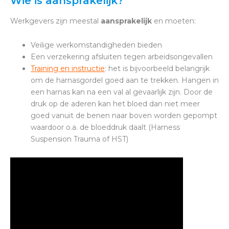
Wie is aansprakelijk?
Werkgevers zijn meestal
aansprakelijk
en moeten:
Veilige werkomstandigheden bieden
Een verzekering afsluiten tegen arbeidsongevallen
Training en instructie
: het is bijvoorbeeld belangrijk
om de harnasgordel goed aan te trekken. Hangen in
een harnas kan na een val al gevaarlijk zijn. Door de
druk op de aderen kan het bloed dan niet meer
goed vanuit de benen naar boven worden gepompt
waardoor o.a. de bloeddruk daalt (Harness
Suspension Trauma of HST)