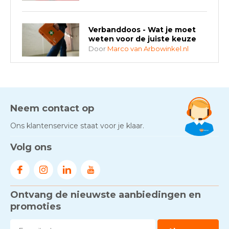
Verbanddoos - Wat je moet
weten voor de juiste keuze
Door
Marco van Arbowinkel.nl
AED-apparaten - Welke past
bij jouw situatie?
Door
Marco van Arbowinkel.nl
Neem contact op
Ons klantenservice staat voor je klaar.
Gezond én praktisch veilig
Volg ons
werken - RI&E als basis
Door
Marco van Arbowinkel.nl
Ontvang de nieuwste aanbiedingen en
Voorkom brand met
rookmelders, hittemelders en
promoties
blusdekens
Door
Marco van Arbowinkel.nl