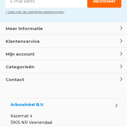
Abonneer
* Lees hier de wettelijke beperkingen
Dag van de BHV - Als elke
seconde telt
Door
Marco van Arbowinkel.nl
Meer informatie
Klantenservice
Wereld Eerste Hulp Dag 2025
- Leer EHBO red levens
Mijn account
Door
Marco van Arbowinkel.nl
Categorieën
Oogspoel flessen en
Contact
Oogdouches - Wat je moet
weten
Door
Marco van Arbowinkel.nl
Arbowinkel B.V.
Kazemat 4
3905 NR Veenendaal