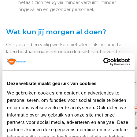
betaalt zich terug via minder verzuim, minder
ongevallen en gezonder personeel.
Wat kun jij morgen al doen?
Om gezond en veilig werken niet alleen als ambitie te
laten bestaan, maar het ook in de praktijk tot leven te
brengen, volgen hier concrete aanbevelingen:
Waarom
Actie
Direct toepasb
Deze website maakt gebruik van cookies
belangrijk
We gebruiken cookies om content en advertenties te
personaliseren, om functies voor social media te bieden
Gebruik de
RI&
en om ons websiteverkeer te analyseren. Ook delen we
Voorkomen
Voer een actuele
check
of vraag 
informatie over uw gebruik van onze site met onze
is beter dan
RI&E uit
aan een
partners voor social media, adverteren en analyse. Deze
genezen
preventiedesku
partners kunnen deze gegevens combineren met andere
informatie die u aan ze heeft verstrekt of die ze hebben