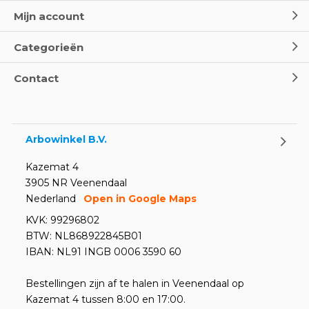
- Leer EHBO red levens
Mijn account
Door
Marco van Arbowinkel.nl
Categorieën
Oogspoel flessen en
Contact
Oogdouches - Wat je moet
weten
Door
Marco van Arbowinkel.nl
Arbowinkel B.V.
Kazemat 4
3905 NR Veenendaal
Nederland
Open in Google Maps
KVK: 99296802
BTW: NL868922845B01
IBAN: NL91 INGB 0006 3590 60
Bestellingen zijn af te halen in Veenendaal op
Kazemat 4 tussen 8:00 en 17:00.