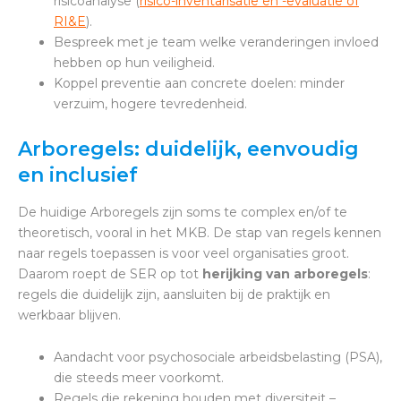
risicoanalyse (
risico-inventarisatie en -evaluatie of
RI&E
).
Bespreek met je team welke veranderingen invloed
hebben op hun veiligheid.
Koppel preventie aan concrete doelen: minder
verzuim, hogere tevredenheid.
Arboregels: duidelijk, eenvoudig
en inclusief
De huidige Arboregels zijn soms te complex en/of te
theoretisch, vooral in het MKB. De stap van regels kennen
naar regels toepassen is voor veel organisaties groot.
Daarom roept de SER op tot
herijking van arboregels
:
regels die duidelijk zijn, aansluiten bij de praktijk en
werkbaar blijven.
Aandacht voor psychosociale arbeidsbelasting (PSA),
die steeds meer voorkomt.
Regels die rekening houden met diversiteit –