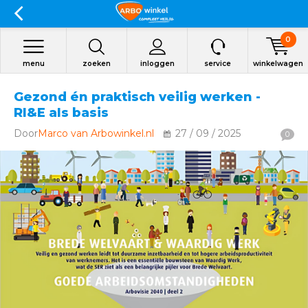
0
menu
zoeken
inloggen
service
winkelwagen
Gezond én praktisch veilig werken -
RI&E als basis
Door
Marco van Arbowinkel.nl
27 / 09 / 2025
0