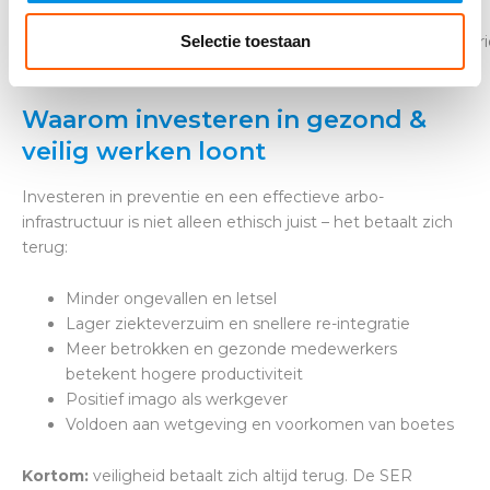
Monitor en
Wat werkt,
verzuim en
analyseer
wat niet?
Selectie toestaan
werkplezier per
Waarom investeren in gezond &
veilig werken loont
Investeren in preventie en een effectieve arbo-
infrastructuur is niet alleen ethisch juist – het betaalt zich
terug:
Minder ongevallen en letsel
Lager ziekteverzuim en snellere re-integratie
Meer betrokken en gezonde medewerkers
betekent hogere productiviteit
Positief imago als werkgever
Voldoen aan wetgeving en voorkomen van boetes
Kortom:
veiligheid betaalt zich altijd terug. De SER