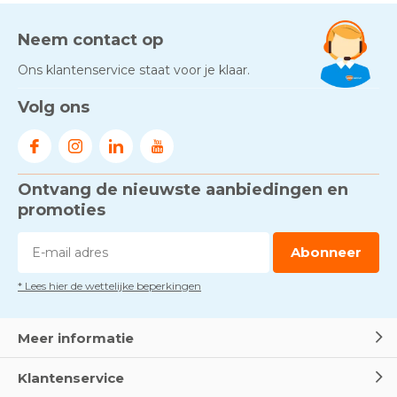
AED-apparaten - Welke past
bij jouw situatie?
Door
Marco van Arbowinkel.nl
Neem contact op
Ons klantenservice staat voor je klaar.
Gezond én praktisch veilig
Volg ons
werken - RI&E als basis
Door
Marco van Arbowinkel.nl
Ontvang de nieuwste aanbiedingen en
Voorkom brand met
rookmelders, hittemelders en
promoties
blusdekens
Door
Marco van Arbowinkel.nl
Abonneer
* Lees hier de wettelijke beperkingen
Dag van de BHV - Als elke
seconde telt
Door
Marco van Arbowinkel.nl
Meer informatie
Klantenservice
Wereld Eerste Hulp Dag 2025