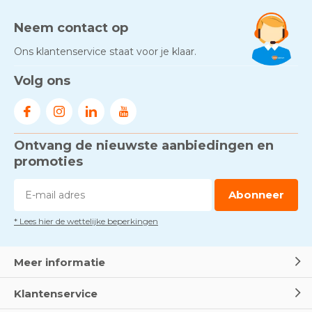
bij jouw situatie?
Door
Marco van Arbowinkel.nl
Neem contact op
Ons klantenservice staat voor je klaar.
Gezond én praktisch veilig
Volg ons
werken - RI&E als basis
Door
Marco van Arbowinkel.nl
Ontvang de nieuwste aanbiedingen en
Voorkom brand met
rookmelders, hittemelders en
promoties
blusdekens
Door
Marco van Arbowinkel.nl
Abonneer
* Lees hier de wettelijke beperkingen
Dag van de BHV - Als elke
seconde telt
Door
Marco van Arbowinkel.nl
Meer informatie
Klantenservice
Wereld Eerste Hulp Dag 2025