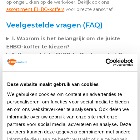
op ongelukken op de werkvloer. Bekijk ook ons
assortiment EHBO-koffers
voor directe aanschaf.
Veelgestelde vragen (FAQ)
1. Waarom is het belangrijk om de juiste
EHBO-koffer te kiezen?
2. Hoe werkt de EHBO-koffer keuzehulp?
3. Wat zijn de richtlijnen voor EHBO-koffers
op het werk?
4. Wat zijn de voordelen van een EHBO-
Deze website maakt gebruik van cookies
koffer op maat?
We gebruiken cookies om content en advertenties te
5. Waar kan ik een EHBO-koffer kopen?
personaliseren, om functies voor social media te bieden
en om ons websiteverkeer te analyseren. Ook delen we
informatie over uw gebruik van onze site met onze
partners voor social media, adverteren en analyse. Deze
Altijd op de hoogte blijven van de
partners kunnen deze gegevens combineren met andere
laatste nieuwtjes, acties en meer?
informatie die u aan ze heeft verstrekt of die ze hebben