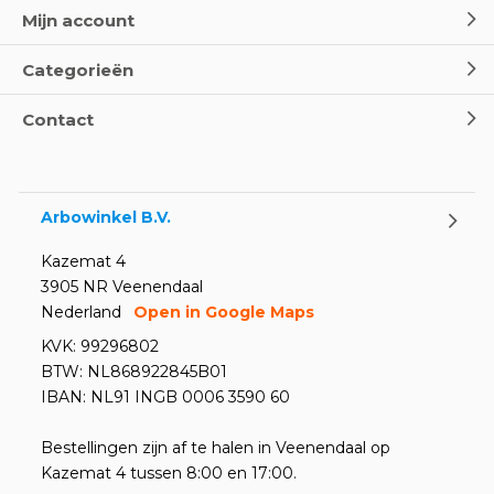
- Leer EHBO red levens
Mijn account
Door
Marco van Arbowinkel.nl
Categorieën
Oogspoel flessen en
Contact
Oogdouches - Wat je moet
weten
Door
Marco van Arbowinkel.nl
Arbowinkel B.V.
Kazemat 4
3905 NR Veenendaal
Nederland
Open in Google Maps
KVK: 99296802
BTW: NL868922845B01
IBAN: NL91 INGB 0006 3590 60
Bestellingen zijn af te halen in Veenendaal op
Kazemat 4 tussen 8:00 en 17:00.