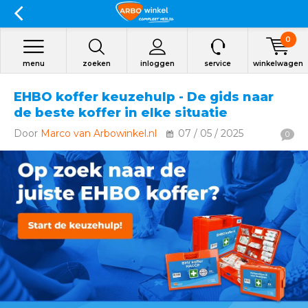
0
menu
zoeken
inloggen
service
winkelwagen
EHBO koffer keuzehulp - De gids naar
de beste koffer in elke situatie
Door
Marco van Arbowinkel.nl
07 / 05 / 2025
0