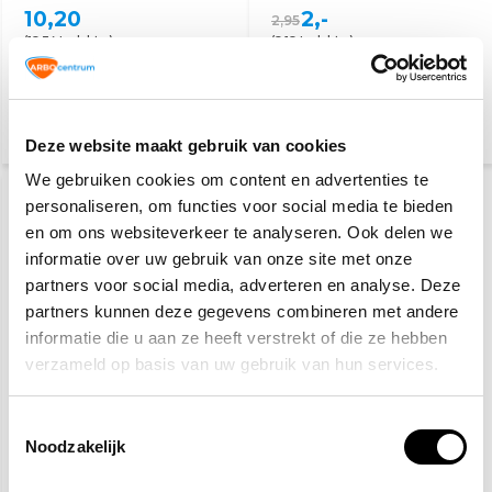
10,20
2,-
2,95
(12,34 Incl. btw)
(2,18 Incl. btw)
Vandaag besteld, dinsdag
Vandaag besteld, dinsdag
in huis
in huis
Deze website maakt gebruik van cookies
We gebruiken cookies om content en advertenties te
AANBIEDING
-29%
personaliseren, om functies voor social media te bieden
en om ons websiteverkeer te analyseren. Ook delen we
informatie over uw gebruik van onze site met onze
partners voor social media, adverteren en analyse. Deze
partners kunnen deze gegevens combineren met andere
informatie die u aan ze heeft verstrekt of die ze hebben
verzameld op basis van uw gebruik van hun services.
Infra-rood contactloze
koortsthermometer
Toestemmingsselectie
Noodzakelijk
70,40
99,-