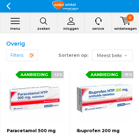
0
menu
zoeken
inloggen
service
winkelwagen
Overig
Filters
Sorteren op:
AANBIEDING
-12%
AANBIEDING
-15%
Paracetamol 500 mg
Ibuprofen 200 mg