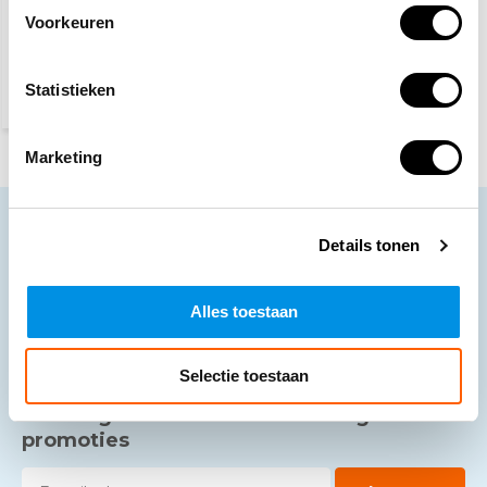
(85,18 Incl. btw)
Voorkeuren
Vandaag besteld, dinsdag
in huis
Statistieken
Marketing
Neem contact op
Details tonen
Ons klantenservice staat voor je klaar.
Alles toestaan
Volg ons
Selectie toestaan
Ontvang de nieuwste aanbiedingen en
promoties