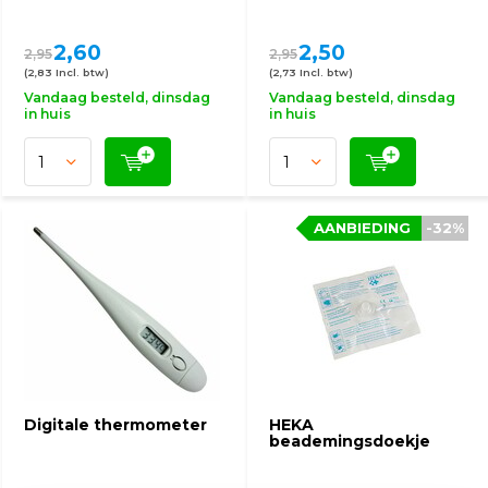
2,60
2,50
2,95
2,95
(2,83 Incl. btw)
(2,73 Incl. btw)
Vandaag besteld, dinsdag
Vandaag besteld, dinsdag
in huis
in huis
AANBIEDING
-32%
Digitale thermometer
HEKA
beademingsdoekje