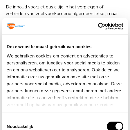
De inhoud voorziet dus altijd in het verplegen of
verbinden van veel voorkomend algemeen letsel, maar
ook in meer specifieke verwondingen die wellicht
bedrijfstak afhankelijk zijn.
Altijd een verbanddoos voor de
Deze website maakt gebruik van cookies
juiste bedrijfstak
We gebruiken cookies om content en advertenties te
In het aanbod van ARBO winkel is altijd een verbanddoos
personaliseren, om functies voor social media te bieden
voor de juiste bedrijfstak te vinden. Komt de bedrijfstak
en om ons websiteverkeer te analyseren. Ook delen we
waar u een verbanddoos voor zoek niet exact overeen
informatie over uw gebruik van onze site met onze
met het aanbod? Kies dan voor een verbanddoos voor
partners voor social media, adverteren en analyse. Deze
een bedrijfstak die hier zo veel mogelijk mee
partners kunnen deze gegevens combineren met andere
overeenkomt.
informatie die u aan ze heeft verstrekt of die ze hebben
verzameld op basis van uw gebruik van hun services.
Ondanks dat onze verbanddozen voor specifieke
bedrijfstakken samen zijn gesteld, is er rekening
Toestemmingsselectie
gehouden met een brede toepassing. U bent verzekerd
Noodzakelijk
van een inhoud waarmee bij elk ongeval, ongeluk of