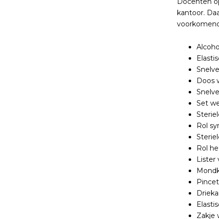
Docenten op
kantoor. Da
voorkomende
Alcoh
Elasti
Snelv
Doos 
Snelv
Set w
Sterie
Rol sy
Sterie
Rol he
Lister
Mondk
Pincet
Drieka
Elasti
Zakje 