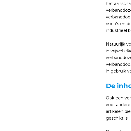
het aanschaf
verbanddoze
verbanddoos
risico’s en 
industrieel be
Natuurlijk v
in vrijwel e
verbanddoze
verbanddoos 
in gebruik 
De inh
Ook een ver
voor andere
artikelen di
geschikt is.