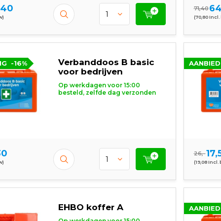
,40
64
71,40
w)
(70,80 Incl.
Verbanddoos B basic
NG
-16%
AANBIED
voor bedrijven
Op werkdagen voor 15:00
besteld, zelfde dag verzonden
30
17,
26,-
w)
(19,08 Incl.
EHBO koffer A
AANBIED
Op werkdagen voor 15:00