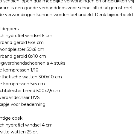
 scholen lopen qua mogelijke verwondingen en ongelukken vrijw
arom is een goede verbanddoos voor school altijd uitgerust met
 verwondingen kunnen worden behandeld. Denk bijvoorbeeld a
oldeppers
sch hydrofiel windsel 6 cm
erband gerold 6x8 cm
wondpleister 50x6 cm
erband gerold 8x10 cm
egwerphandschoenen a 4 stuks
le kompressen 1/16
nthetische watten 300x10 cm
le kompressen 5x5 cm
chtpleister breed 500x2,5 cm
 verbandschaar RVS
apje voor beademing
ntige doek
sch hydrofiel windsel 4 cm
witte watten 25 gr.