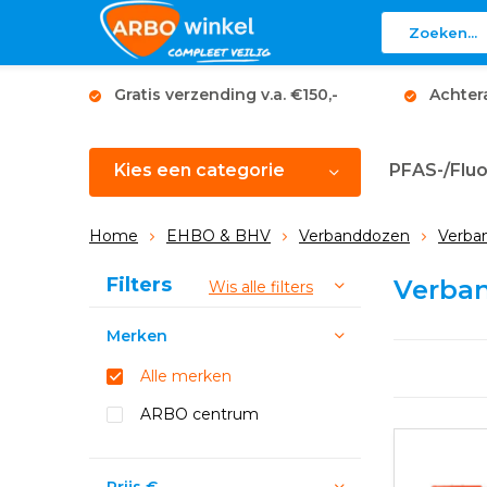
Gratis verzending v.a. €150,-
Achter
Kies een categorie
PFAS-/Fluo
Home
EHBO & BHV
Verbanddozen
Verban
Sorteren op:
Filters
Verba
Wis alle filters
Merken
Alle merken
ARBO centrum