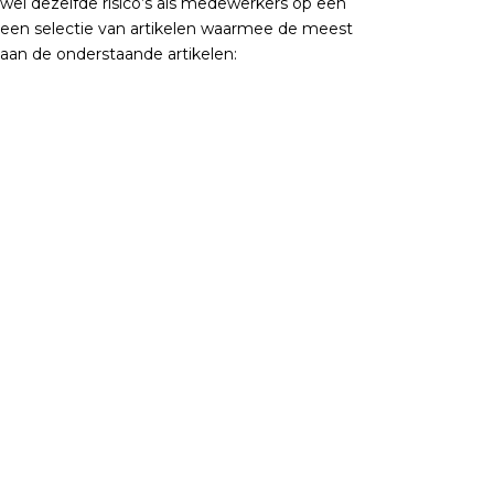
el dezelfde risico’s als medewerkers op een
 een selectie van artikelen waarmee de meest
an de onderstaande artikelen: