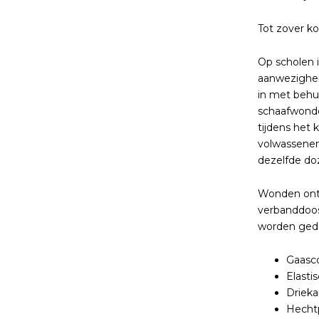
Tot zover k
Op scholen i
aanwezighei
in met behu
schaafwonde
tijdens het
volwassenen
dezelfde do
Wonden ontsm
verbanddoos
worden geda
Gaasco
Elasti
Driek
Hechtp