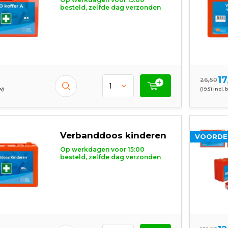
besteld, zelfde dag verzonden
17
26,50
w)
(19,51 Incl. 
Verbanddoos kinderen
VOORDE
Op werkdagen voor 15:00
besteld, zelfde dag verzonden