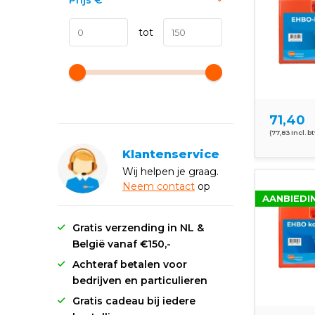
Prijs
€
tot
71,40
(77,83 Incl. b
Klantenservice
Wij helpen je graag.
Neem
contact
op
AANBIEDI
Gratis verzending in NL &
België vanaf €150,-
Achteraf betalen voor
bedrijven en particulieren
Gratis cadeau bij iedere