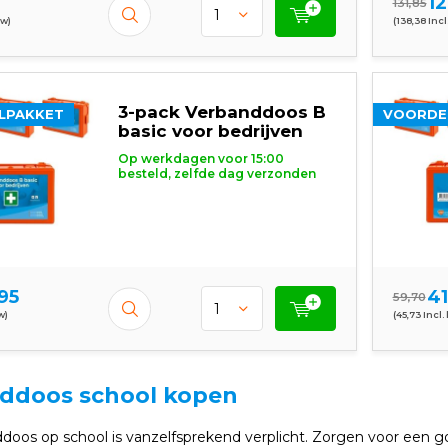
12
131,85
tw)
(138,38 Incl
3-pack Verbanddoos B
LPAKKET
VOORDE
basic voor bedrijven
Op werkdagen voor 15:00
besteld, zelfde dag verzonden
95
41
59,70
w)
(45,73 Incl.
ddoos school kopen
doos op school is vanzelfsprekend verplicht. Zorgen voor een 