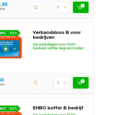
,95
 btw)
Verbanddoos B voor
ING
-33%
bedrijven
Op werkdagen voor 15:00
besteld, zelfde dag verzonden
50
 btw)
EHBO koffer B bedrijf
ING
-32%
Op werkdagen voor 15:00