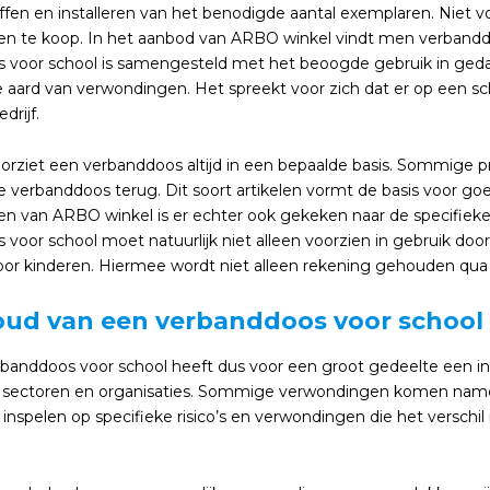
fen en installeren van het benodigde aantal exemplaren. Niet voo
n te koop. In het aanbod van ARBO winkel vindt men verbanddo
 voor school is samengesteld met het beoogde gebruik in geda
de aard van verwondingen. Het spreekt voor zich dat er op een 
drijf.
oorziet een verbanddoos altijd in een bepaalde basis. Sommige 
lke verbanddoos terug. Dit soort artikelen vormt de basis voor 
n van ARBO winkel is er echter ook gekeken naar de specifiek
voor school moet natuurlijk niet alleen voorzien in gebruik door
voor kinderen. Hiermee wordt niet alleen rekening gehouden qua
oud van een verbanddoos voor school
banddoos voor school heeft dus voor een groot gedeelte een in
 sectoren en organisaties. Sommige verwondingen komen namelijk 
e inspelen op specifieke risico’s en verwondingen die het versch