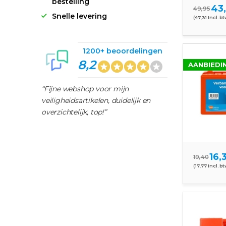
bestelling
43
49,95
Snelle levering
(47,31 Incl. bt
1200+ beoordelingen
8,2
AANBIEDI
“Fijne webshop voor mijn
veiligheidsartikelen, duidelijk en
overzichtelijk, top!”
16,
19,40
(17,77 Incl. bt