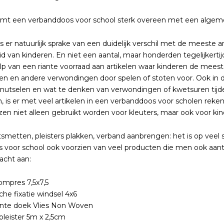
omt een verbanddoos voor school sterk overeen met een alge
s er natuurlijk sprake van een duidelijk verschil met de meeste an
d van kinderen. En niet een aantal, maar honderden tegelijkerti
lp van een riante voorraad aan artikelen waar kinderen de mees
n en andere verwondingen door spelen of stoten voor. Ook in d
 knutselen en wat te denken van verwondingen of kwetsuren tijd
, is er met veel artikelen in een verbanddoos voor scholen re
zen niet alleen gebruikt worden voor kleuters, maar ook voor k
etten, pleisters plakken, verband aanbrengen: het is op veel sc
 voor school ook voorzien van veel producten die men ook aant
cht aan:
mpres 7,5x7,5
sche fixatie windsel 4x6
ante doek Vlies Non Woven
leister 5m x 2,5cm