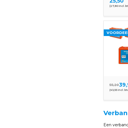
25,50
(27,80 Incl. b
VOORDEE
39,
55,20
(43,55 Incl. bt
Verban
Een verband