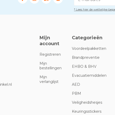
* Lees hier de wettelijke be
Mijn
Categorieën
account
Voordeelpakketten
Registreren
Brandpreventie
Mijn
EHBO & BHV
bestellingen
Evacuatiemiddelen
Mijn
verlanglijst
nkel.nl
AED
PBM
Veiligheidshesjes
Keuringsstickers