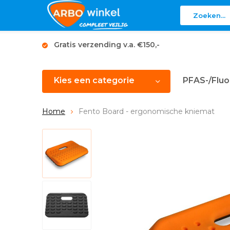
Gratis verzending v.a. €150,-
Kies een categorie
PFAS-/Fluo
Home
Fento Board - ergonomische kniemat