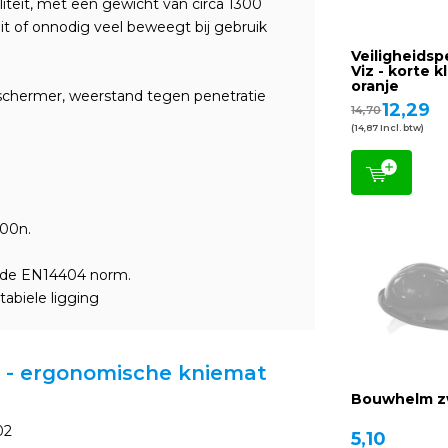
teit, met een gewicht van circa 1300
it of onnodig veel beweegt bij gebruik
Veiligheidsp
Viz - korte k
oranje
eschermer, weerstand tegen penetratie
12,29
14,70
(14,87 Incl. btw)
100n.
n de EN14404 norm.
tabiele ligging
rd - ergonomische kniemat
Bouwhelm z
02
5,10