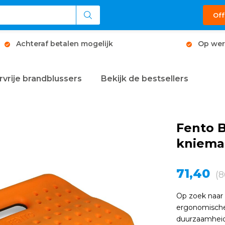
Off
Achteraf betalen mogelijk
Op wer
rvrije brandblussers
Bekijk de bestsellers
Fento 
kniema
71,40
(8
Op zoek naar
ergonomische 
duurzaamhei