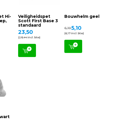
et Hi-
Veiligheidspet
Bouwhelm geel
lep,
Scott First Base 3
standaard
5,10
6,10
23,50
(6,17 Incl. btw)
(28,44 Incl. btw)
wart