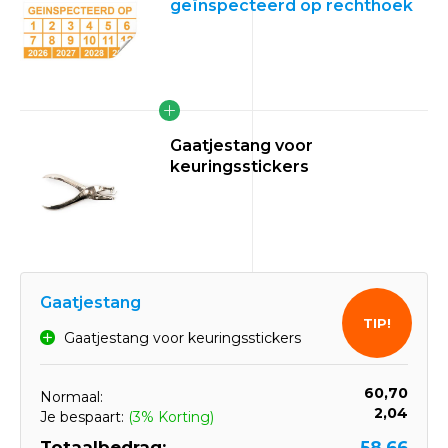
geïnspecteerd op rechthoek
Gaatjestang voor
keuringsstickers
Gaatjestang
TIP!
Gaatjestang voor keuringsstickers
60,70
Normaal:
2,04
Je bespaart:
(3% Korting)
Totaalbedrag:
58,66