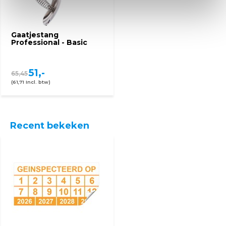
Gaatjestang
Professional - Basic
51,-
65,45
(61,71 Incl. btw)
Recent bekeken