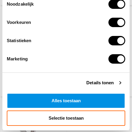
Noodzakelijk
Voorkeuren
Statistieken
Marketing
Gaatjestang voor
Gaatjestang
keuringsstickers
Professional
10,20
96,90
Details tonen
119,-
(12,34 Incl. btw)
(117,25 Incl. btw)
Alles toestaan
Selectie toestaan