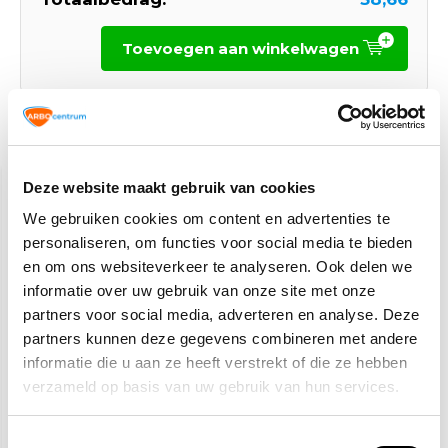
Toevoegen aan winkelwagen
Gerelateerde producten
Deze website maakt gebruik van cookies
We gebruiken cookies om content en advertenties te
personaliseren, om functies voor social media te bieden
en om ons websiteverkeer te analyseren. Ook delen we
informatie over uw gebruik van onze site met onze
partners voor social media, adverteren en analyse. Deze
partners kunnen deze gegevens combineren met andere
EazyPAT NEN 3140
SafetyPAT NEN 3140
tester
tester
informatie die u aan ze heeft verstrekt of die ze hebben
verzameld op basis van uw gebruik van hun services.
453,90
2.014,50
469,-
Toestemmingsselectie
(549,22 Incl. btw)
(2.437,55 Incl. btw)