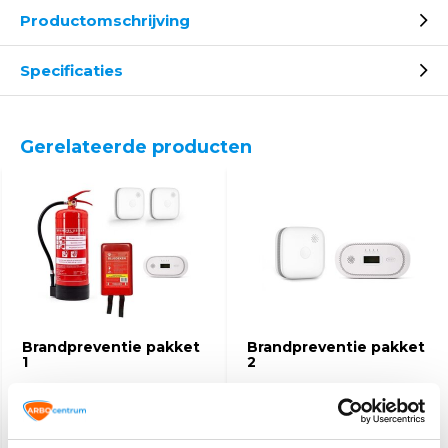
Productomschrijving
Specificaties
Gerelateerde producten
Brandpreventie pakket
Brandpreventie pakket
1
2
102,-
30,60
39,50
(123,42 Incl. btw)
(37,03 Incl. btw)