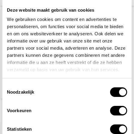
Deze website maakt gebruik van cookies
We gebruiken cookies om content en advertenties te
personaliseren, om functies voor social media te bieden
en om ons websiteverkeer te analyseren. Ook delen we
informatie over uw gebruik van onze site met onze
partners voor social media, adverteren en analyse. Deze
partners kunnen deze gegevens combineren met andere
Auto veiligheidspakket
informatie die u aan ze heeft verstrekt of die ze hebben
verzameld op basis van uw gebruik van hun services.
42,70
Toestemmingsselectie
(51,67 Incl. btw)
Noodzakelijk
Voorkeuren
Recent bekeken
AANBIEDING
-24%
Statistieken