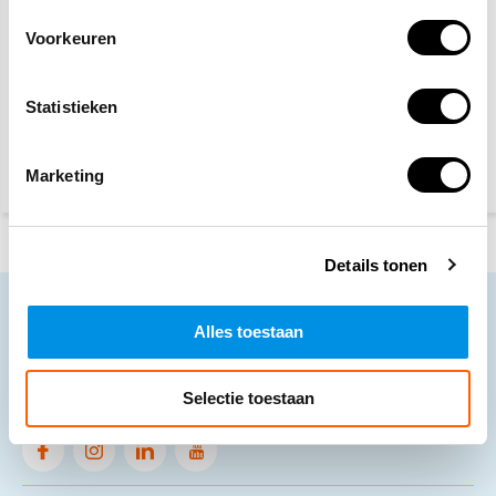
Voorkeuren
Op werkdagen voor 15:00
Op werkdagen voor 15:00
besteld, zelfde dag
besteld, zelfde dag
verzonden
verzonden
Statistieken
5,10
29,60
Marketing
Details tonen
Neem contact op
Alles toestaan
Ons klantenservice staat voor je klaar.
Selectie toestaan
Volg ons