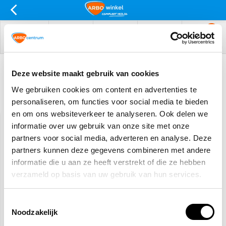
0
menu
zoeken
inloggen
service
winkelwagen
Bouwhelm groen
Deze website maakt gebruik van cookies
We gebruiken cookies om content en advertenties te
Filters
Sorteren op:
personaliseren, om functies voor social media te bieden
en om ons websiteverkeer te analyseren. Ook delen we
informatie over uw gebruik van onze site met onze
partners voor social media, adverteren en analyse. Deze
partners kunnen deze gegevens combineren met andere
informatie die u aan ze heeft verstrekt of die ze hebben
verzameld op basis van uw gebruik van hun services.
Toestemmingsselectie
Noodzakelijk
Bouwhelm groen
3M G3000
veiligheidshelm groen