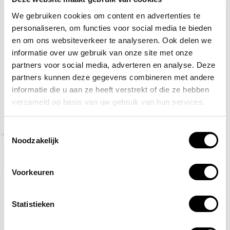
We gebruiken cookies om content en advertenties te
personaliseren, om functies voor social media te bieden
en om ons websiteverkeer te analyseren. Ook delen we
informatie over uw gebruik van onze site met onze
partners voor social media, adverteren en analyse. Deze
Normlights Bulkhead
partners kunnen deze gegevens combineren met andere
Noodverlichting 3W
informatie die u aan ze heeft verstrekt of die ze hebben
verzameld op basis van uw gebruik van hun services.
45,90
(55,54 Incl. btw)
Toestemmingsselectie
Noodzakelijk
Recent bekeken
Voorkeuren
Statistieken