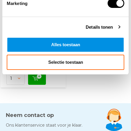
Marketing
Pictogram
Details tonen
gebruiksaanwijzing
Schuimblusser
(zelfklevend)
Alles toestaan
4,10
(4,96 Incl. btw)
Vandaag besteld, dinsdag
Selectie toestaan
in huis
Neem contact op
Ons klantenservice staat voor je klaar.