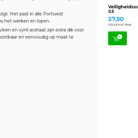
Veiligheids
S3
lgt. Het past in alle Portwest
27,50
ns het werken en lopen.
(33,28 Incl. btw)
en en vynil acetaat zijn extra dik voor
inzetbaar en eenvoudig op maat te