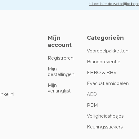
* Lees hier de wettelijke be
Mijn
Categorieën
account
Voordeelpakketten
Registreren
Brandpreventie
Mijn
EHBO & BHV
bestellingen
Evacuatiemiddelen
Mijn
verlanglijst
nkel.nl
AED
PBM
Veiligheidshesjes
Keuringsstickers