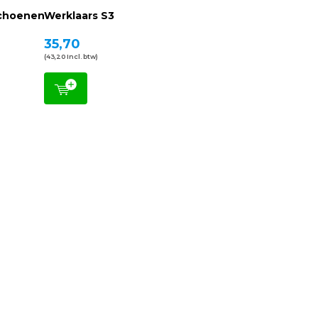
schoenen
Werklaars S3
35,70
(43,20 Incl. btw)