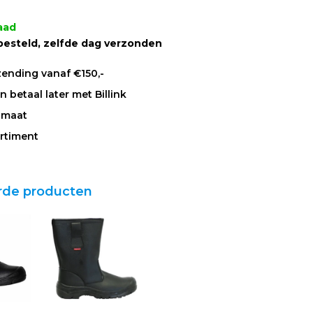
aad
besteld, zelfde dag verzonden
zending vanaf €150,-
 betaal later met Billink
 maat
rtiment
rde producten