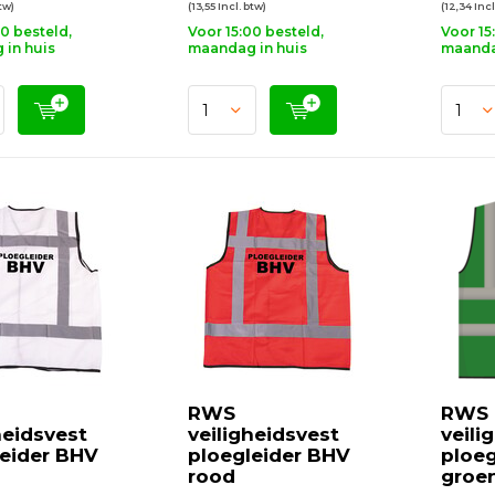
btw)
(13,55 Incl. btw)
(12,34 Incl
00 besteld,
Voor 15:00 besteld,
Voor 15
in huis
maandag in huis
maanda
RWS
RWS
heidsvest
veiligheidsvest
veili
leider BHV
ploegleider BHV
ploeg
rood
groe