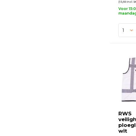
(13,55 Incl. 
Voor 15:
maandag 
RWS
veilig
ploeg
wit