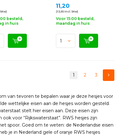
11,20
. btw)
(13,55 Incl. btw)
:00 besteld,
Voor 15:00 besteld,
g in huis
maandag in huis
1
2
3
k om van tevoren te bepalen waar je deze hesjes voor
alde wettelijke eisen aan de hesjes worden gesteld.
terstaat stelt hier eisen aan. Deze eisen zijn
ook voor “Rijkswaterstaat”. RWS hesjes zijn
het spoor. Goed om te weten: de Nederlandse eisen
heb je in Nederland gele of oranje RWS hesjes