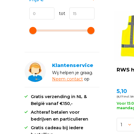
tot
Klantenservice
RWS h
Wij helpen je graag.
Neem
contact
op
5,10
Gratis verzending in NL &
(6,17 Incl. b
België vanaf €150,-
Voor 15:
maandag 
Achteraf betalen voor
bedrijven en particulieren
Gratis cadeau bij iedere