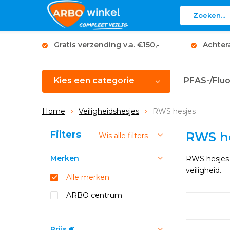
Gratis verzending v.a. €150,-
Achter
Kies een categorie
PFAS-/Fluo
Home
Veiligheidshesjes
RWS hesjes
Sorteren op:
Filters
RWS h
Wis alle filters
Merken
RWS hesjes v
veiligheid.
Alle merken
ARBO centrum
Prijs
€