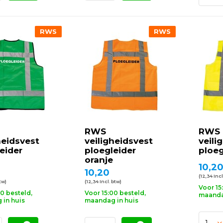
RWS
RWS
RWS
RWS
heidsvest
veiligheidsvest
veili
eider
ploegleider
ploeg
oranje
10,2
10,20
(12,34 Incl
btw)
(12,34 Incl. btw)
Voor 15
00 besteld,
Voor 15:00 besteld,
maanda
in huis
maandag in huis