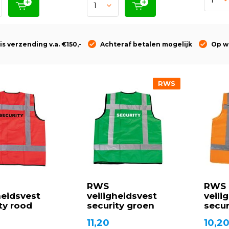
is verzending v.a. €150,-
Achteraf betalen mogelijk
Op w
RWS
RWS
RWS
heidsvest
veiligheidsvest
veili
ty rood
security groen
secur
11,20
10,2