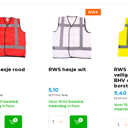
RWS
esje rood
RWS hesje wit
RWS
veili
BHV 
borst
5,10
9,40
tw)
(6,17 Incl. btw)
(11,37 Incl
00 besteld,
Voor 15:00 besteld,
Voor 15
in huis
maandag in huis
maanda