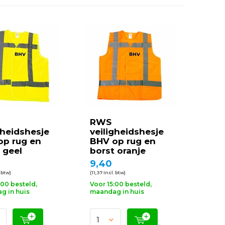
RWS
gheidshesje
veiligheidshesje
op rug en
BHV op rug en
 geel
borst oranje
9,40
. btw)
(11,37 Incl. btw)
:00 besteld,
Voor 15:00 besteld,
g in huis
maandag in huis