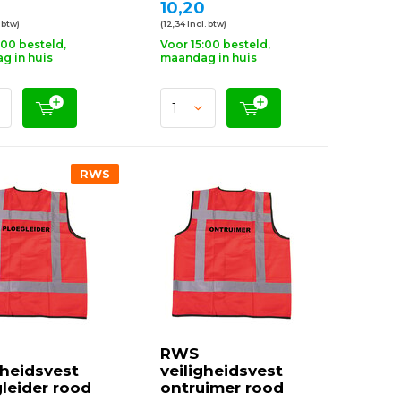
10,20
. btw)
(12,34 Incl. btw)
:00 besteld,
Voor 15:00 besteld,
g in huis
maandag in huis
RWS
RWS
gheidsvest
veiligheidsvest
leider rood
ontruimer rood