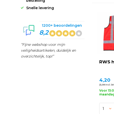
bestelling
Snelle levering
1200+ beoordelingen
8,2
“Fijne webshop voor mijn
veiligheidsartikelen, duidelijk en
overzichtelijk, top!”
RWS h
4,20
(5,08 Incl. b
Voor 15:
maandag 