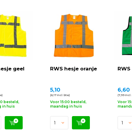
esje geel
RWS hesje oranje
RWS 
5,10
6,60
tw)
(6,17 Incl. btw)
(7,99 Incl.
00 besteld,
Voor 15:00 besteld,
Voor 15
in huis
maandag in huis
maanda