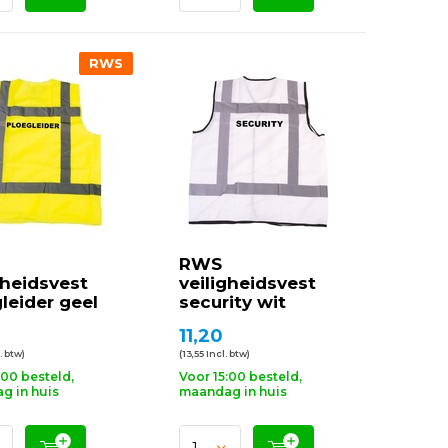
RWS
RWS
gheidsvest
veiligheidsvest
leider geel
security wit
0
11,20
. btw)
(13,55 Incl. btw)
:00 besteld,
Voor 15:00 besteld,
g in huis
maandag in huis