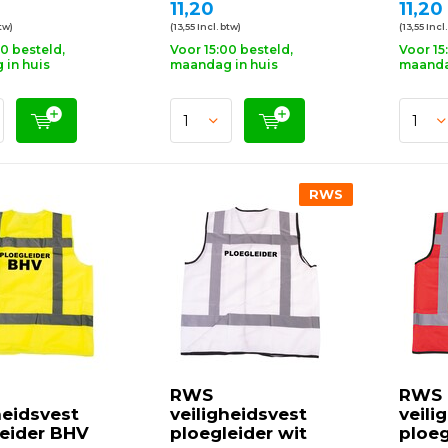
11,20
11,20
btw)
(13,55 Incl. btw)
(13,55 Incl
00 besteld,
Voor 15:00 besteld,
Voor 15
in huis
maandag in huis
maanda
RWS
RWS
RWS
heidsvest
veiligheidsvest
veili
leider BHV
ploegleider wit
ploeg