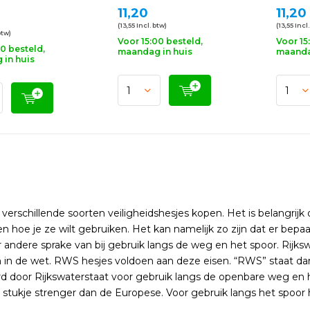
11,20
11,20
(13,55 Incl. btw)
(13,55 Incl
btw)
Voor 15:00 besteld,
Voor 15
00 besteld,
maandag in huis
maanda
in huis
 verschillende soorten veiligheidshesjes kopen. Het is belangrij
n hoe je ze wilt gebruiken. Het kan namelijk zo zijn dat er bepa
r andere sprake van bij gebruik langs de weg en het spoor. Rijkswa
n de wet. RWS hesjes voldoen aan deze eisen. “RWS” staat dan 
 door Rijkswaterstaat voor gebruik langs de openbare weg en 
 stukje strenger dan de Europese. Voor gebruik langs het spoor 