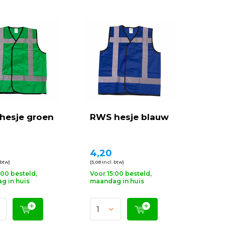
hesje groen
RWS hesje blauw
4,20
 btw)
(5,08 Incl. btw)
:00 besteld,
Voor 15:00 besteld,
g in huis
maandag in huis