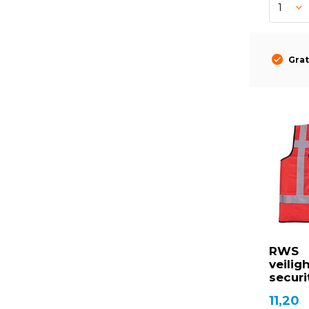
Grat
RWS
veilig
securi
11,20