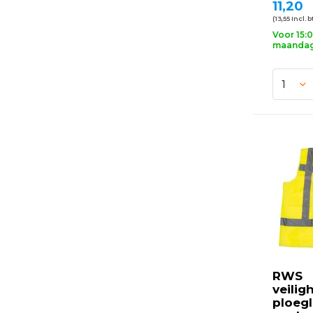
11,20
(13,55 Incl. 
Voor 15:
maandag 
RWS
veilig
ploeg