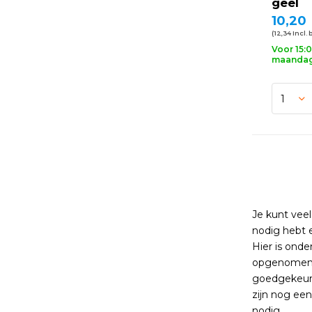
geel
10,20
(12,34 Incl. 
Voor 15:
maandag 
Je kunt veel
nodig hebt e
Hier is onde
opgenomen i
goedgekeurd
zijn nog een
nodig.