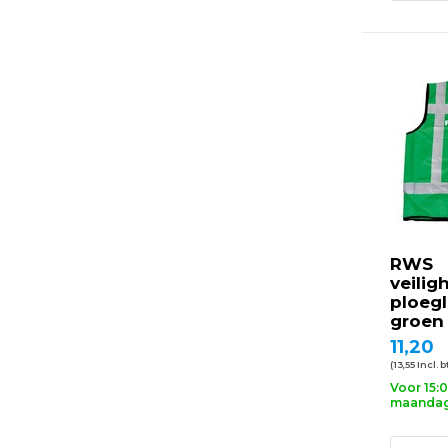
RWS
veilig
ploegl
groen
11,20
(13,55 Incl. 
Voor 15:
maandag 