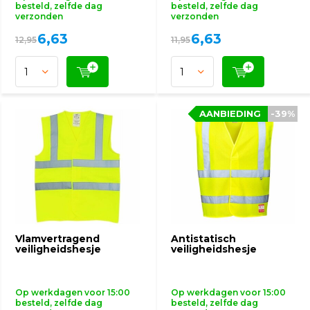
besteld, zelfde dag
besteld, zelfde dag
verzonden
verzonden
6,63
6,63
12,95
11,95
AANBIEDING
AANBIEDING
-39%
-39%
Vlamvertragend
Antistatisch
veiligheidshesje
veiligheidshesje
Op werkdagen voor 15:00
Op werkdagen voor 15:00
besteld, zelfde dag
besteld, zelfde dag