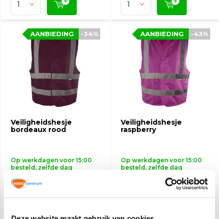
AANBIEDING
AANBIEDING
-34%
-34%
AANBIEDING
AANBIEDING
-43%
-43%
Veiligheidshesje
Veiligheidshesje
bordeaux rood
raspberry
Op werkdagen voor 15:00
Op werkdagen voor 15:00
besteld, zelfde dag
besteld, zelfde dag
verzonden
verzonden
4,60
5,10
6,95
9,-
Deze website maakt gebruik van cookies