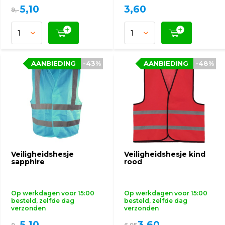
5,10
3,60
9,-
AANBIEDING
AANBIEDING
-43%
-43%
AANBIEDING
AANBIEDING
-48%
-48%
Veiligheidshesje
Veiligheidshesje kind
sapphire
rood
Op werkdagen voor 15:00
Op werkdagen voor 15:00
besteld, zelfde dag
besteld, zelfde dag
verzonden
verzonden
5,10
3,60