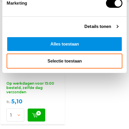
Marketing
AANBIEDING
AANBIEDING
-43%
-43%
Details tonen
Alles toestaan
Veiligheidshesje zwart
Selectie toestaan
Op werkdagen voor 15:00
besteld, zelfde dag
verzonden
5,10
9,-