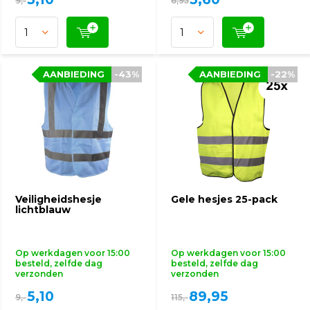
9,-
6,95
AANBIEDING
AANBIEDING
-43%
-43%
AANBIEDING
AANBIEDING
-22%
-22%
Veiligheidshesje
Gele hesjes 25-pack
lichtblauw
Op werkdagen voor 15:00
Op werkdagen voor 15:00
besteld, zelfde dag
besteld, zelfde dag
verzonden
verzonden
5,10
89,95
9,-
115,-