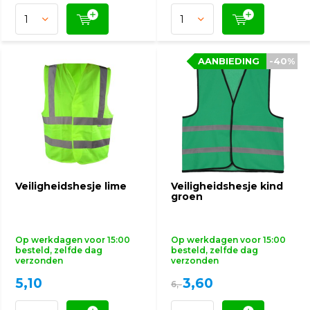
AANBIEDING
AANBIEDING
-40%
-40%
Veiligheidshesje lime
Veiligheidshesje kind
groen
Op werkdagen voor 15:00
Op werkdagen voor 15:00
besteld, zelfde dag
besteld, zelfde dag
verzonden
verzonden
5,10
3,60
6,-