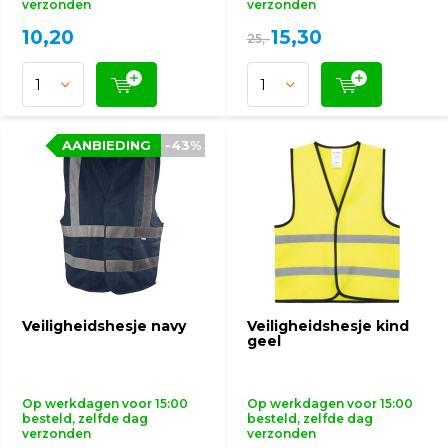
verzonden
verzonden
10,20
15,30
25,-
AANBIEDING
AANBIEDING
-43%
-43%
Veiligheidshesje navy
Veiligheidshesje kind
geel
Op werkdagen voor 15:00
Op werkdagen voor 15:00
besteld, zelfde dag
besteld, zelfde dag
verzonden
verzonden