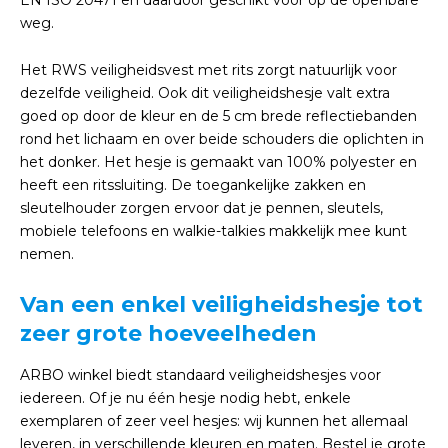
EN ISO 20471 en daardoor geschikt voor op de openbare
weg.
Het RWS veiligheidsvest met rits zorgt natuurlijk voor
dezelfde veiligheid. Ook dit veiligheidshesje valt extra
goed op door de kleur en de 5 cm brede reflectiebanden
rond het lichaam en over beide schouders die oplichten in
het donker. Het hesje is gemaakt van 100% polyester en
heeft een ritssluiting. De toegankelijke zakken en
sleutelhouder zorgen ervoor dat je pennen, sleutels,
mobiele telefoons en walkie-talkies makkelijk mee kunt
nemen.
Van een enkel veiligheidshesje tot
zeer grote hoeveelheden
ARBO winkel biedt standaard veiligheidshesjes voor
iedereen. Of je nu één hesje nodig hebt, enkele
exemplaren of zeer veel hesjes: wij kunnen het allemaal
leveren, in verschillende kleuren en maten. Bestel je grote