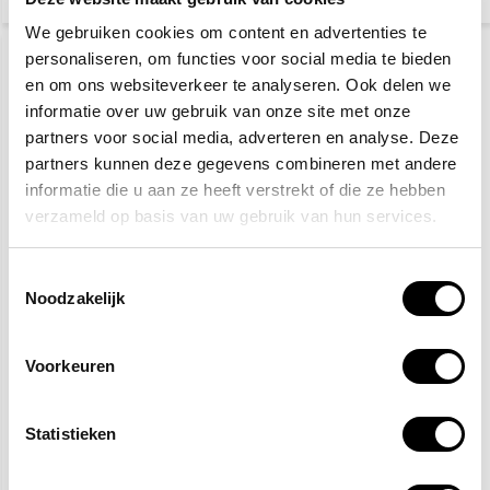
We gebruiken cookies om content en advertenties te
AANBIEDING
AANBIEDING
-43%
-43%
AANBIEDING
AANBIEDING
-43%
-43%
personaliseren, om functies voor social media te bieden
en om ons websiteverkeer te analyseren. Ook delen we
informatie over uw gebruik van onze site met onze
partners voor social media, adverteren en analyse. Deze
partners kunnen deze gegevens combineren met andere
informatie die u aan ze heeft verstrekt of die ze hebben
verzameld op basis van uw gebruik van hun services.
Veiligheidshesje roze
Veiligheidshesje paars
Toestemmingsselectie
Noodzakelijk
Op werkdagen voor 15:00
Op werkdagen voor 15:00
besteld, zelfde dag
besteld, zelfde dag
Voorkeuren
verzonden
verzonden
5,10
5,10
9,-
9,-
Statistieken