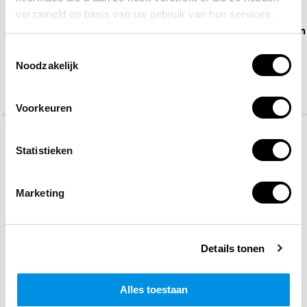
verzameld op basis van uw gebruik van hun services.
EHBO koffer Oranje
Waarschuwingspictogram
Kruis
Toestemmingsselectie
Noodzakelijk
46,95
2,50
(51,18 Incl. btw)
(3,03 Incl. btw)
Voorkeuren
Statistieken
Marketing
Verboden toegang voor
Verboden voor
Details tonen
onbevoegden
voetgangers
Alles toestaan
2,50
2,50