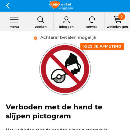
0
menu
zoeken
inloggen
service
winkelwagen
Achteraf betalen mogelijk
KIES JE AFMETING
Verboden met de hand te
slijpen pictogram