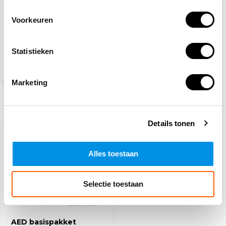
Voorkeuren
Veiligheidshesje geel
Statistieken
4,60
(5,57 Incl. btw)
Marketing
Recent bekeken
Details tonen
AANBIEDING
-2%
Alles toestaan
Selectie toestaan
AED basispakket