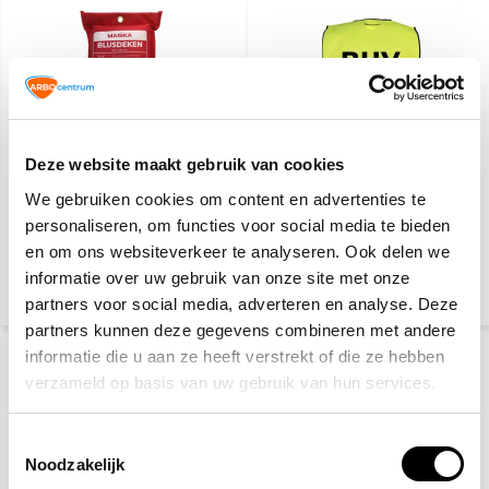
Deze website maakt gebruik van cookies
Blusdeken softcase
BHV hesje geel
We gebruiken cookies om content en advertenties te
MAISKA 100x100 cm
personaliseren, om functies voor social media te bieden
en om ons websiteverkeer te analyseren. Ook delen we
11,20
4,95
informatie over uw gebruik van onze site met onze
(13,55 Incl. btw)
(5,99 Incl. btw)
partners voor social media, adverteren en analyse. Deze
partners kunnen deze gegevens combineren met andere
informatie die u aan ze heeft verstrekt of die ze hebben
verzameld op basis van uw gebruik van hun services.
Toestemmingsselectie
Noodzakelijk