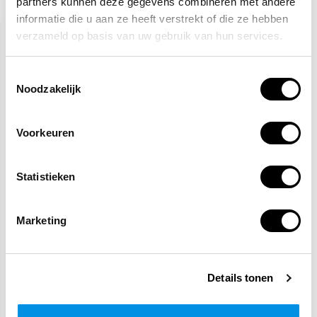
partners kunnen deze gegevens combineren met andere
Recent bekeken
informatie die u aan ze heeft verstrekt of die ze hebben
verzameld op basis van uw gebruik van hun services.
Toestemmingsselectie
Noodzakelijk
Voorkeuren
AED FRED EasyPort
batterij
Statistieken
204,-
Marketing
(222,36 Incl. btw)
Op werkdagen voor 15:00
besteld, zelfde dag
verzonden
Details tonen