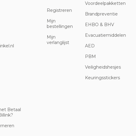
Voordeelpakketten
Registreren
Brandpreventie
Mijn
EHBO & BHV
bestellingen
Evacuatiemiddelen
Mijn
verlanglijst
nkel.nl
AED
PBM
Veiligheidshesjes
Keuringsstickers
met Betaal
illink?
urneren