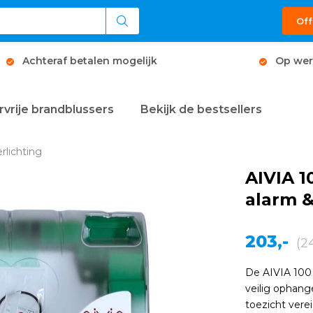
Off
Achteraf betalen mogelijk
Op wer
rvrije brandblussers
Bekijk de bestsellers
rlichting
AIVIA 
alarm &
203,-
(2
De AIVIA 100 
veilig ophang
toezicht vere