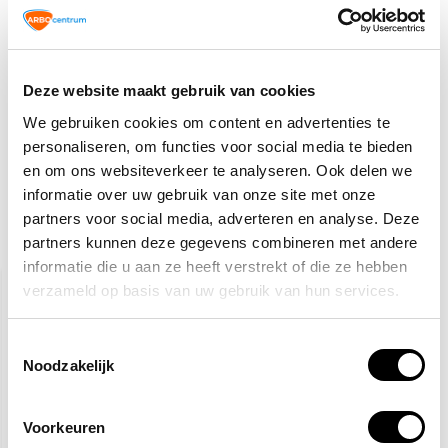
TIP!
Veiligheidspictogrammen
4,10
Normaal:
0,-
Deze website maakt gebruik van cookies
Je bespaart:
(0% Korting)
Totaalbedrag:
4,10
We gebruiken cookies om content en advertenties te
personaliseren, om functies voor social media te bieden
Tijdelijk uitverkocht
en om ons websiteverkeer te analyseren. Ook delen we
informatie over uw gebruik van onze site met onze
partners voor social media, adverteren en analyse. Deze
partners kunnen deze gegevens combineren met andere
Gerelateerde producten
informatie die u aan ze heeft verstrekt of die ze hebben
verzameld op basis van uw gebruik van hun services.
Toestemmingsselectie
Noodzakelijk
Voorkeuren
Nooduitgang rechtdoor
Nooduitgang naar links