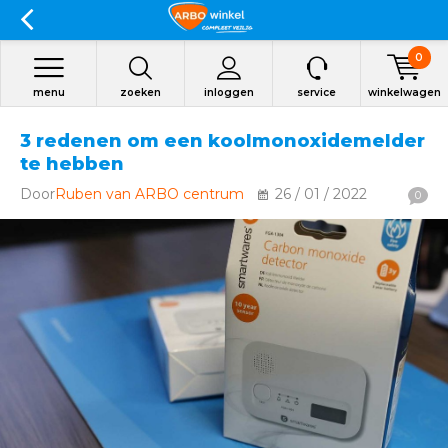
0
menu
zoeken
inloggen
service
winkelwagen
3 redenen om een koolmonoxidemelder
te hebben
Door
Ruben van ARBO centrum
26 / 01 / 2022
0