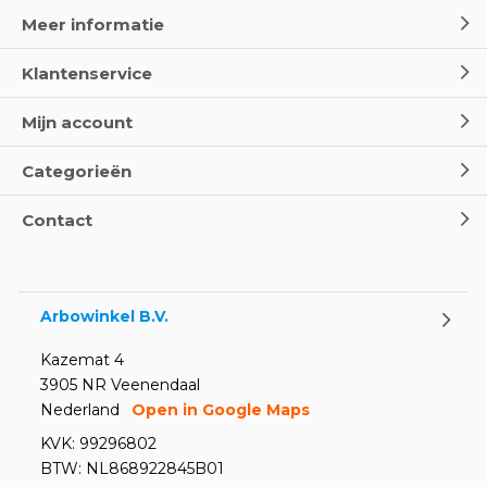
Door
Marco van Arbowinkel.nl
Meer informatie
Klantenservice
Wereld Eerste Hulp Dag 2025
- Leer EHBO red levens
Mijn account
Door
Marco van Arbowinkel.nl
Categorieën
Oogspoel flessen en
Contact
Oogdouches - Wat je moet
weten
Door
Marco van Arbowinkel.nl
Arbowinkel B.V.
Kazemat 4
3905 NR Veenendaal
Nederland
Open in Google Maps
KVK: 99296802
BTW: NL868922845B01