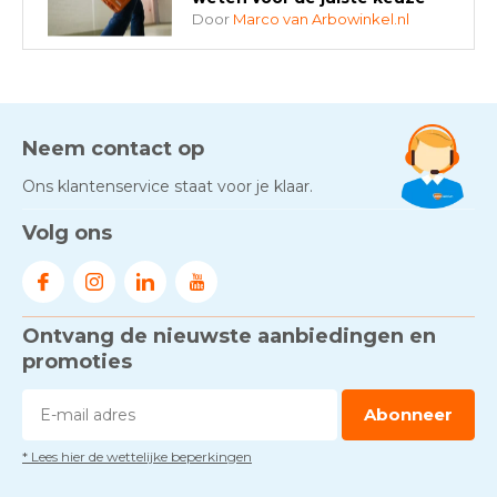
Door
Marco van Arbowinkel.nl
AED-apparaten - Welke past
bij jouw situatie?
Door
Marco van Arbowinkel.nl
Neem contact op
Ons klantenservice staat voor je klaar.
Gezond én praktisch veilig
Volg ons
werken - RI&E als basis
Door
Marco van Arbowinkel.nl
Ontvang de nieuwste aanbiedingen en
Voorkom brand met
rookmelders, hittemelders en
promoties
blusdekens
Door
Marco van Arbowinkel.nl
Abonneer
* Lees hier de wettelijke beperkingen
Dag van de BHV - Als elke
seconde telt