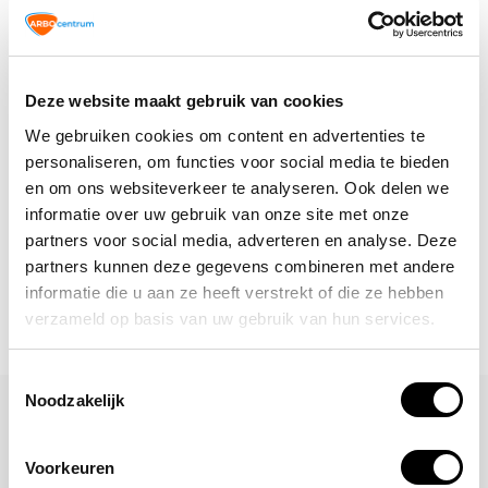
Altijd op de hoogte blijven van de
laatste nieuwtjes, acties en meer?
Deze website maakt gebruik van cookies
Schrijf je in voor onze nieuwsbrief!
We gebruiken cookies om content en advertenties te
personaliseren, om functies voor social media te bieden
Abonneer
en om ons websiteverkeer te analyseren. Ook delen we
informatie over uw gebruik van onze site met onze
partners voor social media, adverteren en analyse. Deze
partners kunnen deze gegevens combineren met andere
informatie die u aan ze heeft verstrekt of die ze hebben
verzameld op basis van uw gebruik van hun services.
Toestemmingsselectie
Noodzakelijk
Laat een reactie achter
Naam
Voorkeuren