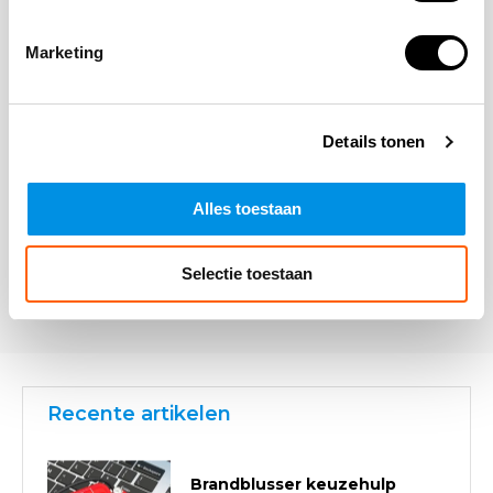
Marketing
Opmerking
Details tonen
Alles toestaan
Selectie toestaan
* Verplichte velden
Verstuur
Recente artikelen
Brandblusser keuzehulp