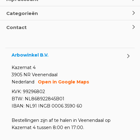
Door
Marco van Arbowinkel.nl
Categorieën
Oogspoel flessen en
Contact
Oogdouches - Wat je moet
weten
Door
Marco van Arbowinkel.nl
Arbowinkel B.V.
Kazemat 4
3905 NR Veenendaal
Nederland
Open in Google Maps
KVK: 99296802
BTW: NL868922845B01
IBAN: NL91 INGB 0006 3590 60
Bestellingen zijn af te halen in Veenendaal op
Kazemat 4 tussen 8:00 en 17:00.