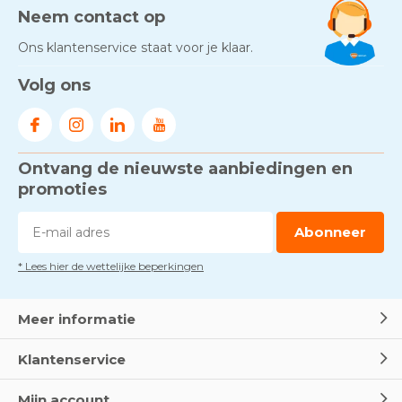
Door
Marco van Arbowinkel.nl
Neem contact op
Ons klantenservice staat voor je klaar.
Gezond én praktisch veilig
Volg ons
werken - RI&E als basis
Door
Marco van Arbowinkel.nl
Ontvang de nieuwste aanbiedingen en
Voorkom brand met
rookmelders, hittemelders en
promoties
blusdekens
Door
Marco van Arbowinkel.nl
Abonneer
* Lees hier de wettelijke beperkingen
Dag van de BHV - Als elke
seconde telt
Door
Marco van Arbowinkel.nl
Meer informatie
Klantenservice
Wereld Eerste Hulp Dag 2025
- Leer EHBO red levens
Mijn account