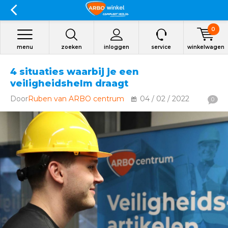
0
menu
zoeken
inloggen
service
winkelwagen
4 situaties waarbij je een
veiligheidshelm draagt
Door
Ruben van ARBO centrum
04 / 02 / 2022
0