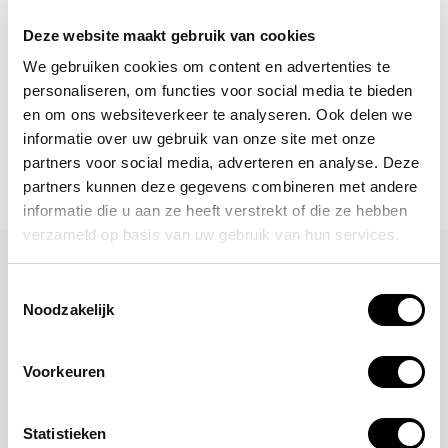
Deze website maakt gebruik van cookies
Abonneer
We gebruiken cookies om content en advertenties te
personaliseren, om functies voor social media te bieden
en om ons websiteverkeer te analyseren. Ook delen we
informatie over uw gebruik van onze site met onze
partners voor social media, adverteren en analyse. Deze
partners kunnen deze gegevens combineren met andere
informatie die u aan ze heeft verstrekt of die ze hebben
verzameld op basis van uw gebruik van hun services.
Laat een reactie achter
Toestemmingsselectie
Noodzakelijk
Naam
Voorkeuren
*Uw e-mailadres wordt niet gepubliceerd
E-mail
Statistieken