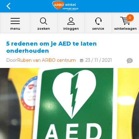
0
menu
zoeken
inloggen
service
winkelwagen
5 redenen om je AED te laten
onderhouden
Door
Ruben van ARBO centrum
23 / 11 / 2021
0