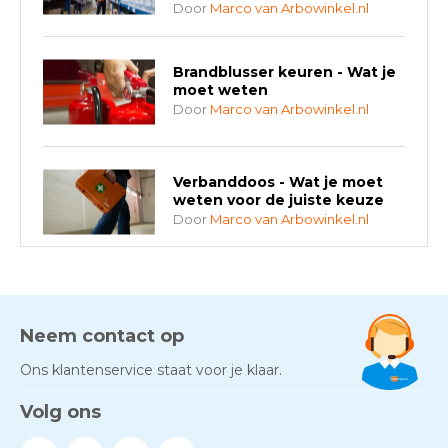
Door
Marco van Arbowinkel.nl
Brandblusser keuren - Wat je
moet weten
Door
Marco van Arbowinkel.nl
Verbanddoos - Wat je moet
weten voor de juiste keuze
Door
Marco van Arbowinkel.nl
AED-apparaten - Welke past
bij jouw situatie?
Door
Marco van Arbowinkel.nl
Neem contact op
Ons klantenservice staat voor je klaar.
Gezond én praktisch veilig
Volg ons
werken - RI&E als basis
Door
Marco van Arbowinkel.nl