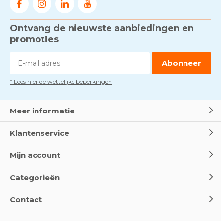
Ontvang de nieuwste aanbiedingen en
Voorkom brand met
rookmelders, hittemelders en
promoties
blusdekens
Door
Marco van Arbowinkel.nl
Abonneer
* Lees hier de wettelijke beperkingen
Dag van de BHV - Als elke
seconde telt
Door
Marco van Arbowinkel.nl
Meer informatie
Klantenservice
Wereld Eerste Hulp Dag 2025
- Leer EHBO red levens
Mijn account
Door
Marco van Arbowinkel.nl
Categorieën
Oogspoel flessen en
Contact
Oogdouches - Wat je moet
weten
Door
Marco van Arbowinkel.nl