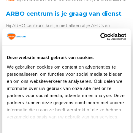
ARBO centrum is je graag van dienst
Bij ARBO centrum kun je niet alleen al je AED’s en
benodigdheden aanschaffen; wij zijn er ook voor het
onderhoud van je AED
. Wil je onderhoud laten uitvoeren?
Neem dan contact met ons op voor het inplannen van
een afspraak.
Deze website maakt gebruik van cookies
We gebruiken cookies om content en advertenties te
personaliseren, om functies voor social media te bieden
Altijd op de hoogte blijven van de
en om ons websiteverkeer te analyseren. Ook delen we
laatste nieuwtjes, acties en meer?
informatie over uw gebruik van onze site met onze
Schrijf je in voor onze nieuwsbrief!
partners voor social media, adverteren en analyse. Deze
partners kunnen deze gegevens combineren met andere
Abonneer
informatie die u aan ze heeft verstrekt of die ze hebben
verzameld op basis van uw gebruik van hun services.
Toestemmingsselectie