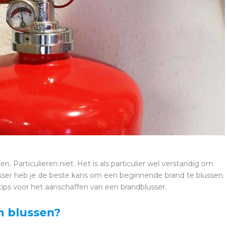
n. Particulieren niet. Het is als particulier wel verstandig om
sser heb je de beste kans om een beginnende brand te blussen.
tips voor het aanschaffen van een brandblusser.
n blussen?