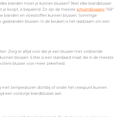
elke branden moet je kunnen blussen? Niet elke brandblusser
t je koopt, is bepalend. Zo zijn de meeste
schuimblussers
“AB”
ische branden en vloeistoffen kunnen blussen. Sommige
k gasbranden blussen. In de keuken is het raadzaam om een
aten. Zorg er altijd voor dat je een blusser met voldoende
l kunnen blussen. 6 liter is een standaard maat die in de meeste
rotere blusser voor meer zekerheid.
ng met temperaturen dichtbij of onder het vriespunt kunnen
jd een vorstvrije brandblusser aan.