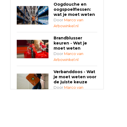
Oogdouche en
oogspoelflessen:
wat je moet weten
Door
Marco van
Arbowinkel.nl
Brandblusser
keuren - Wat je
moet weten
Door
Marco van
Arbowinkel.nl
Verbanddoos - Wat
je moet weten voor
de juiste keuze
Door
Marco van
Arbowinkel.nl
AED-apparaten -
Welke past bij jouw
situatie?
Door
Marco van