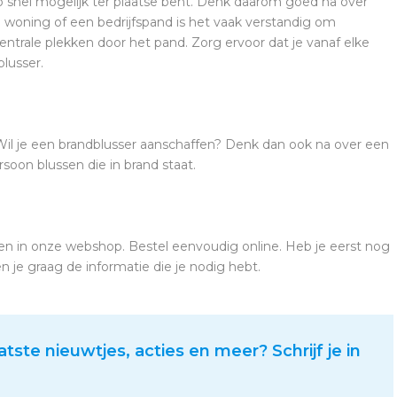
zo snel mogelijk ter plaatse bent. Denk daarom goed na over
 woning of een bedrijfspand is het vaak verstandig om
entrale plekken door het pand. Zorg ervoor dat je vanaf elke
lusser.
Wil je een brandblusser aanschaffen? Denk dan ook na over een
rsoon blussen die in brand staat.
fen in onze webshop. Bestel eenvoudig online. Heb je eerst nog
je graag de informatie die je nodig hebt.
atste nieuwtjes, acties en meer? Schrijf je in