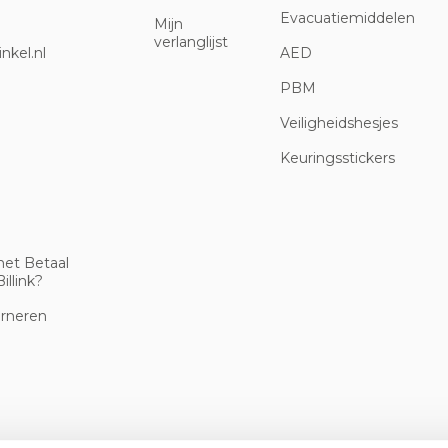
Evacuatiemiddelen
Mijn
verlanglijst
nkel.nl
AED
PBM
Veiligheidshesjes
Keuringsstickers
met Betaal
illink?
urneren