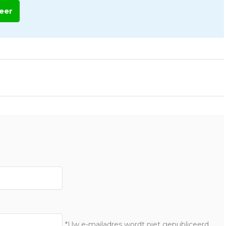
eer
*Uw e-mailadres wordt niet gepubliceerd