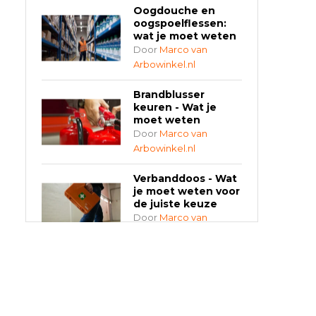
Oogdouche en
oogspoelflessen:
wat je moet weten
Door
Marco van
Arbowinkel.nl
Brandblusser
keuren - Wat je
moet weten
Door
Marco van
Arbowinkel.nl
Verbanddoos - Wat
je moet weten voor
de juiste keuze
Door
Marco van
Arbowinkel.nl
AED-apparaten -
Welke past bij jouw
situatie?
Door
Marco van