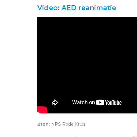
Video: AED reanimatie
Bron:
NPS Rode Kruis