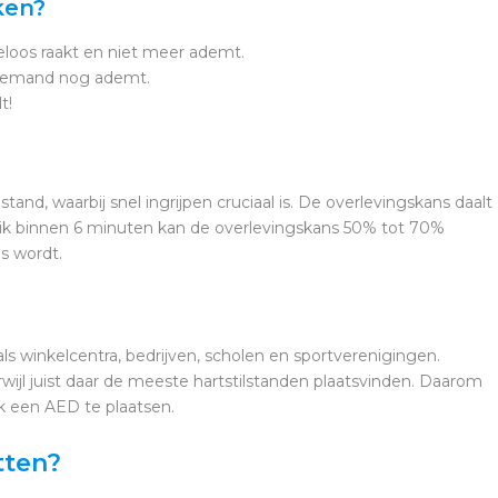
ken?
loos raakt en niet meer ademt.
f iemand nog ademt.
t!
tand, waarbij snel ingrijpen cruciaal is. De overlevingskans daalt
ik binnen 6 minuten kan de overlevingskans 50% tot 70%
s wordt.
s winkelcentra, bedrijven, scholen en sportverenigingen.
ijl juist daar de meeste hartstilstanden plaatsvinden. Daarom
ok een AED te plaatsen.
tten?