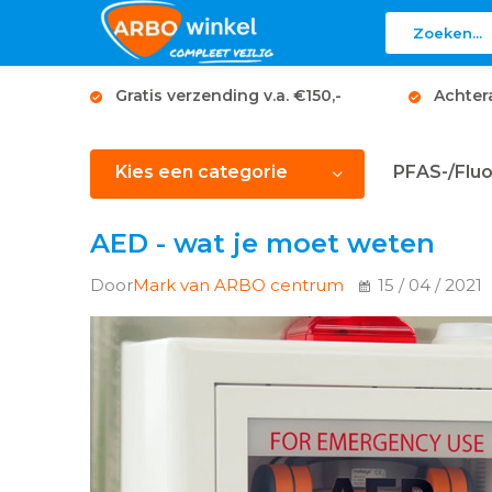
Gratis verzending v.a. €150,-
Achter
Kies een categorie
PFAS-/Fluo
AED - wat je moet weten
Door
Mark van ARBO centrum
15 / 04 / 2021