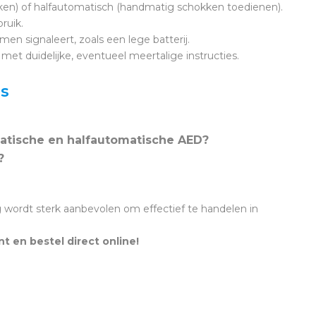
kken) of halfautomatisch (handmatig schokken toedienen).
ruik.
men signaleert, zoals een lege batterij.
 met duidelijke, eventueel meertalige instructies.
's
matische en halfautomatische AED?
?
wordt sterk aanbevolen om effectief te handelen in
t en bestel direct online!