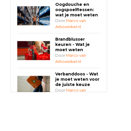
Oogdouche en
oogspoelflessen:
wat je moet weten
Door
Marco van
Arbowinkel.nl
Brandblusser
keuren - Wat je
moet weten
Door
Marco van
Arbowinkel.nl
Verbanddoos - Wat
je moet weten voor
de juiste keuze
Door
Marco van
Arbowinkel.nl
AED-apparaten -
Welke past bij jouw
situatie?
Door
Marco van