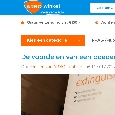
Gratis verzending v.a. €150,-
Achter
Kies een categorie
PFAS-/Fluo
De voordelen van een poede
Door
Ruben van ARBO centrum
14 / 01 / 20