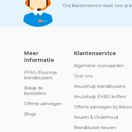
Ons klantenservice staat voor je kl
Meer
Klantenservice
informatie
Algemene voorwaarden
PFAS-/Fluorvrije
Over ons
brandblussers
Keuzehulp brandblussers
Bekijk de
bestsellers
Keuzehulp EHBO koffers
Offerte aanvragen
Offerte aanvragen bij Arbowi
Blogs
Keuren & Onderhoud
Brandblusser keuren