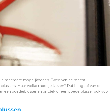
b je meerdere mogelijkheden. Twee van de meest
mblussers. Maar welke moet je kiezen? Dat hangt af van de
 van een poederblusser en ontdek of een poederblusser ook voor
blussen