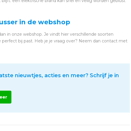
t blijft: een elektrische brand kan snel en veilig worden geblust
lusser in de webshop
 dan in onze webshop. Je vindt hier verschillende soorten
die perfect bij past. Heb je je vraag over? Neem dan contact met
atste nieuwtjes, acties en meer? Schrijf je in
eer