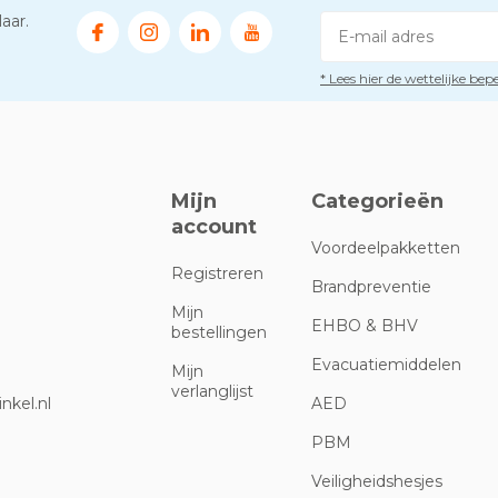
aar.
* Lees hier de wettelijke be
Mijn
Categorieën
account
Voordeelpakketten
Registreren
Brandpreventie
Mijn
EHBO & BHV
bestellingen
Evacuatiemiddelen
Mijn
verlanglijst
nkel.nl
AED
PBM
Veiligheidshesjes