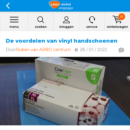
0
menu
zoeken
inloggen
service
winkelwagen
De voordelen van vinyl handschoenen
Door
Ruben van ARBO centrum
28 / 01 / 2022
0