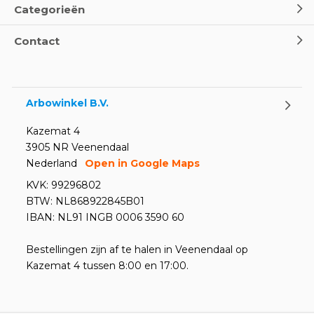
Categorieën
Oogspoel flessen en
Contact
Oogdouches - Wat je moet
weten
Door
Marco van Arbowinkel.nl
Arbowinkel B.V.
Kazemat 4
3905 NR Veenendaal
Nederland
Open in Google Maps
KVK: 99296802
BTW: NL868922845B01
IBAN: NL91 INGB 0006 3590 60
Bestellingen zijn af te halen in Veenendaal op
Kazemat 4 tussen 8:00 en 17:00.