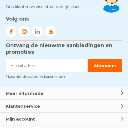
Ons klantenservice staat voor je klaar.
Gezond én praktisch veilig
Volg ons
werken - RI&E als basis
Door
Marco van Arbowinkel.nl
Ontvang de nieuwste aanbiedingen en
Voorkom brand met
rookmelders, hittemelders en
promoties
blusdekens
Door
Marco van Arbowinkel.nl
Abonneer
* Lees hier de wettelijke beperkingen
Dag van de BHV - Als elke
seconde telt
Door
Marco van Arbowinkel.nl
Meer informatie
Klantenservice
Wereld Eerste Hulp Dag 2025
- Leer EHBO red levens
Mijn account
Door
Marco van Arbowinkel.nl