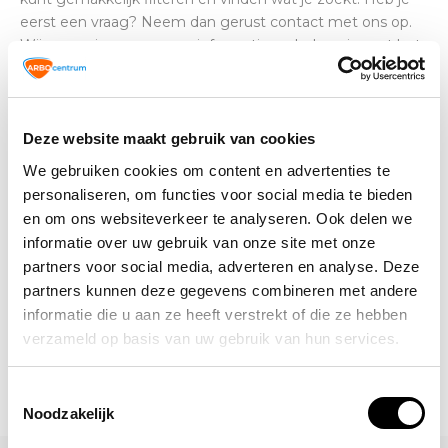
eerst een vraag? Neem dan gerust contact met ons op.
Wij geven je graag meer informatie en helpen je met het
vinden van geschikte werkkleding.
Deze website maakt gebruik van cookies
Altijd op de hoogte blijven van de
We gebruiken cookies om content en advertenties te
laatste nieuwtjes, acties en meer?
personaliseren, om functies voor social media te bieden
Schrijf je in voor onze nieuwsbrief!
en om ons websiteverkeer te analyseren. Ook delen we
informatie over uw gebruik van onze site met onze
Abonneer
partners voor social media, adverteren en analyse. Deze
partners kunnen deze gegevens combineren met andere
informatie die u aan ze heeft verstrekt of die ze hebben
verzameld op basis van uw gebruik van hun services.
Toestemmingsselectie
Noodzakelijk