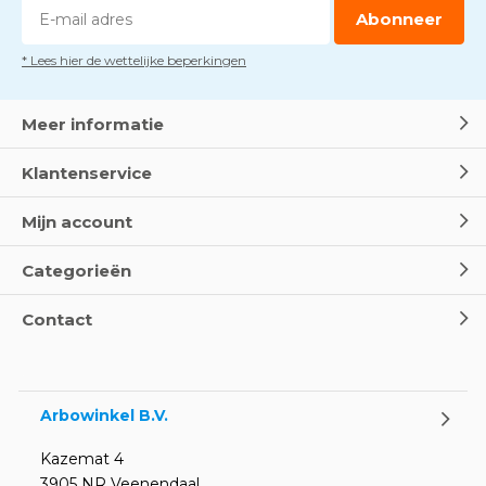
Door
Marco van Arbowinkel.nl
Abonneer
* Lees hier de wettelijke beperkingen
Dag van de BHV - Als elke
seconde telt
Door
Marco van Arbowinkel.nl
Meer informatie
Klantenservice
Wereld Eerste Hulp Dag 2025
- Leer EHBO red levens
Mijn account
Door
Marco van Arbowinkel.nl
Categorieën
Oogspoel flessen en
Contact
Oogdouches - Wat je moet
weten
Door
Marco van Arbowinkel.nl
Arbowinkel B.V.
Kazemat 4
3905 NR Veenendaal