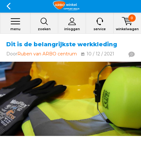
0
menu
zoeken
inloggen
service
winkelwagen
Dit is de belangrijkste werkkleding
Door
Ruben van ARBO centrum
10 / 12 / 2021
0