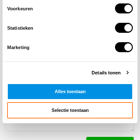
Laat een reactie achter
Voorkeuren
Naam
Statistieken
Marketing
*Uw e-mailadres wordt niet gepubliceerd
E-mail
Details tonen
Opmerking
Alles toestaan
Selectie toestaan