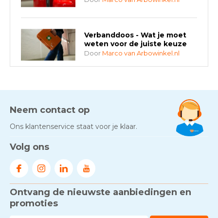
Verbanddoos - Wat je moet
weten voor de juiste keuze
Door
Marco van Arbowinkel.nl
AED-apparaten - Welke past
bij jouw situatie?
Door
Marco van Arbowinkel.nl
Neem contact op
Ons klantenservice staat voor je klaar.
Gezond én praktisch veilig
Volg ons
werken - RI&E als basis
Door
Marco van Arbowinkel.nl
Ontvang de nieuwste aanbiedingen en
Voorkom brand met
rookmelders, hittemelders en
promoties
blusdekens