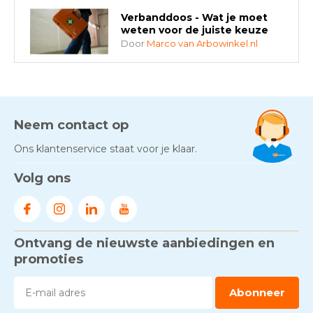
Verbanddoos - Wat je moet
weten voor de juiste keuze
Door
Marco van Arbowinkel.nl
AED-apparaten - Welke past
bij jouw situatie?
Door
Marco van Arbowinkel.nl
Neem contact op
Ons klantenservice staat voor je klaar.
Gezond én praktisch veilig
Volg ons
werken - RI&E als basis
Door
Marco van Arbowinkel.nl
Ontvang de nieuwste aanbiedingen en
Voorkom brand met
rookmelders, hittemelders en
promoties
blusdekens
Door
Marco van Arbowinkel.nl
Abonneer