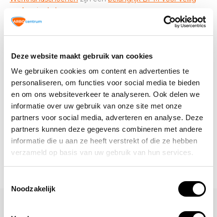
werken in de bouw.
Altijd op de hoogte blijven van de
Deze website maakt gebruik van cookies
laatste nieuwtjes, acties en meer?
We gebruiken cookies om content en advertenties te
Schrijf je in voor onze nieuwsbrief!
personaliseren, om functies voor social media te bieden
en om ons websiteverkeer te analyseren. Ook delen we
Abonneer
informatie over uw gebruik van onze site met onze
partners voor social media, adverteren en analyse. Deze
partners kunnen deze gegevens combineren met andere
informatie die u aan ze heeft verstrekt of die ze hebben
verzameld op basis van uw gebruik van hun services.
Toestemmingsselectie
Noodzakelijk
Laat een reactie achter