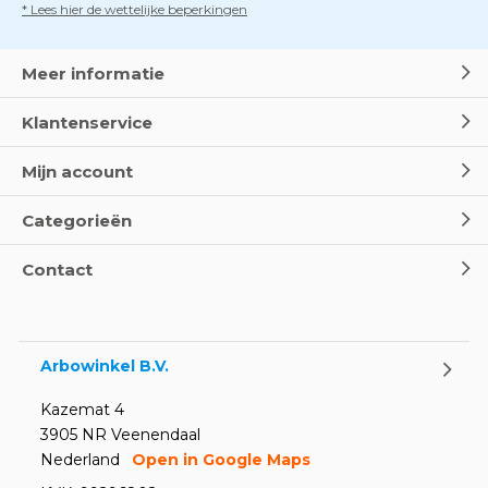
* Lees hier de wettelijke beperkingen
Dag van de BHV - Als elke
seconde telt
Door
Marco van Arbowinkel.nl
Meer informatie
Klantenservice
Wereld Eerste Hulp Dag 2025
- Leer EHBO red levens
Mijn account
Door
Marco van Arbowinkel.nl
Categorieën
Oogspoel flessen en
Contact
Oogdouches - Wat je moet
weten
Door
Marco van Arbowinkel.nl
Arbowinkel B.V.
Kazemat 4
3905 NR Veenendaal
Nederland
Open in Google Maps