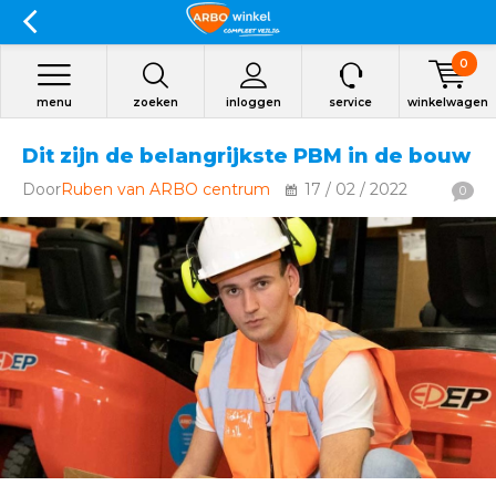
0
menu
zoeken
inloggen
service
winkelwagen
Dit zijn de belangrijkste PBM in de bouw
Door
Ruben van ARBO centrum
17 / 02 / 2022
0