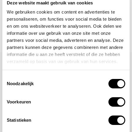
Deze website maakt gebruik van cookies
We gebruiken cookies om content en advertenties te
personaliseren, om functies voor social media te bieden
en om ons websiteverkeer te analyseren. Ook delen we
informatie over uw gebruik van onze site met onze
partners voor social media, adverteren en analyse. Deze
partners kunnen deze gegevens combineren met andere
informatie die u aan ze heeft verstrekt of die ze hebben
verzameld op basis van uw gebruik van hun services.
Laat een reactie achter
Naam
Toestemmingsselectie
Noodzakelijk
Voorkeuren
*Uw e-mailadres wordt niet gepubliceerd
E-mail
Statistieken
Opmerking