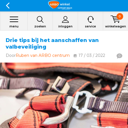
0
menu
zoeken
inloggen
service
winkelwagen
Drie tips bij het aanschaffen van
valbeveiliging
Door
Ruben van ARBO centrum
17 / 03 / 2022
0