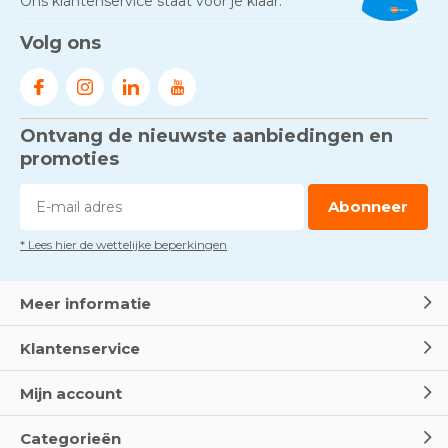
Ons klantenservice staat voor je klaar.
Gezond én praktisch veilig
Volg ons
werken - RI&E als basis
Door
Marco van Arbowinkel.nl
Ontvang de nieuwste aanbiedingen en
Voorkom brand met
rookmelders, hittemelders en
promoties
blusdekens
Door
Marco van Arbowinkel.nl
Abonneer
* Lees hier de wettelijke beperkingen
Dag van de BHV - Als elke
seconde telt
Door
Marco van Arbowinkel.nl
Meer informatie
Klantenservice
Wereld Eerste Hulp Dag 2025
- Leer EHBO red levens
Mijn account
Door
Marco van Arbowinkel.nl
Categorieën