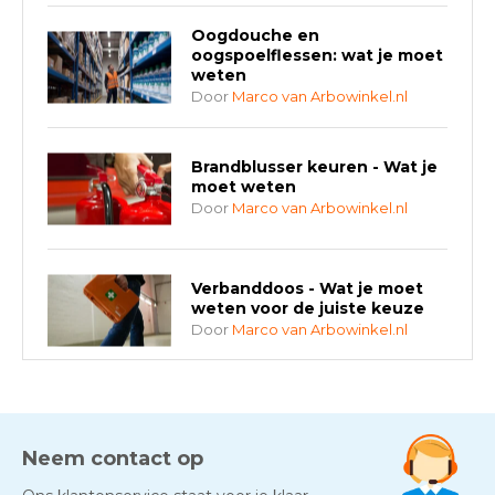
Oogdouche en
oogspoelflessen: wat je moet
weten
Door
Marco van Arbowinkel.nl
Brandblusser keuren - Wat je
moet weten
Door
Marco van Arbowinkel.nl
Verbanddoos - Wat je moet
weten voor de juiste keuze
Door
Marco van Arbowinkel.nl
AED-apparaten - Welke past
bij jouw situatie?
Door
Marco van Arbowinkel.nl
Neem contact op