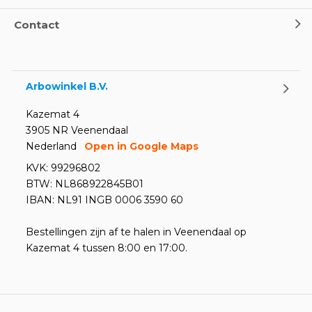
Oogspoel flessen en
Contact
Oogdouches - Wat je moet
weten
Door
Marco van Arbowinkel.nl
Arbowinkel B.V.
Kazemat 4
3905 NR Veenendaal
Nederland
Open in Google Maps
KVK: 99296802
BTW: NL868922845B01
IBAN: NL91 INGB 0006 3590 60
Bestellingen zijn af te halen in Veenendaal op
Kazemat 4 tussen 8:00 en 17:00.