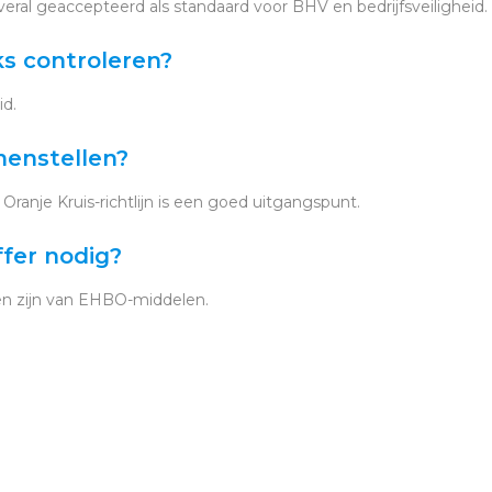
eral geaccepteerd als standaard voor BHV en bedrijfsveiligheid.
jks controleren?
id.
menstellen?
 Oranje Kruis-richtlijn is een goed uitgangspunt.
ffer nodig?
ien zijn van EHBO-middelen.