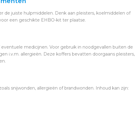
nementen
r de juiste hulpmiddelen. Denk aan pleisters, koelmiddelen of
voor een geschikte EHBO-kit ter plaatse.
ef eventuele medicijnen. Voor gebruik in noodgevallen buiten de
en i.v.m. allergieën. Deze koffers bevatten doorgaans pleisters,
en.
oals snijwonden, allergieën of brandwonden. Inhoud kan zijn: