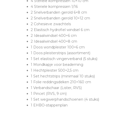
4 Steriele kompressen 10×10 cm
4 Steriele kompressen 1/16
2 Snelverbanden gerold 6×8 cm
2 Snelverbanden gerold 10×12 cm
2 Cohesieve zwachtels
2 Elastisch hydrofiel windsel 6 cm
2 Ideaalwindsel 400×6 cm
2 Ideaalwindsel 400×8 cm
1 Doos wondpleister 100×6 cm
1 Doos pleisterstrips (assortiment)
1 Set elastisch vingerverband (5 stuks)
1 Mondkapje voor beademing
1 Hechtpleister 500×2,5 cm
1 Set hechtstrips (minimaal 10 stuks)
1 Folie reddingsdeken 210×160 cm
1 Verbandschaar (Lister, RVS)
1 Pincet (RVS, 9 cm)
1 Set wegwerphandschoenen (4 stuks)
1 EHBO-stappenplan