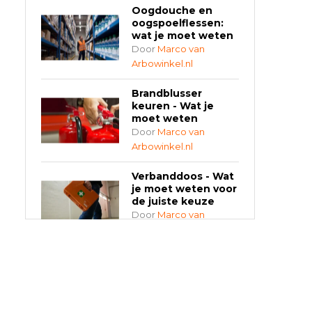
Oogdouche en
oogspoelflessen:
wat je moet weten
Door
Marco van
Arbowinkel.nl
Brandblusser
keuren - Wat je
moet weten
Door
Marco van
Arbowinkel.nl
Verbanddoos - Wat
je moet weten voor
de juiste keuze
Door
Marco van
Arbowinkel.nl
AED-apparaten -
Welke past bij jouw
situatie?
Door
Marco van