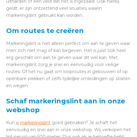
uitharden of een veld dat net is ingezaaid. Ook hierbij
geldt: er zijn ontzettend veel situaties waarin
markeringslint gebruikt kan worden.
Om routes te creëren
Markeringslint is niet alleen perfect om aan te geven waar
men zich niet mag of kan begeven. Het is juist ook heel
erg geschikt om aan te geven waar dit wel kan. Met
markeringslint zorg je snel en eenvoudig voor veilige
routes. Of het nu gaat om looproutes in gebouwen of op
openbare plekken of zelfs tijdelijke omleidingen op straten
en wegen.
Schaf markeringslint aan in onze
webshop
Kun jij
markeringslint
goed gebruiken? Je schaft het
eenvoudig en snel aan in onze webshop. Wij verkopen het
lint per rol van 500 meter. Dus ook als je behoefte hebt