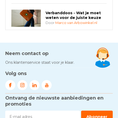
Verbanddoos - Wat je moet
weten voor de juiste keuze
Door
Marco van Arbowinkel.nl
AED-apparaten - Welke past
bij jouw situatie?
Door
Marco van Arbowinkel.nl
Neem contact op
Ons klantenservice staat voor je klaar.
Gezond én praktisch veilig
Volg ons
werken - RI&E als basis
Door
Marco van Arbowinkel.nl
Ontvang de nieuwste aanbiedingen en
Voorkom brand met
rookmelders, hittemelders en
promoties
blusdekens
Door
Marco van Arbowinkel.nl
Abonneer