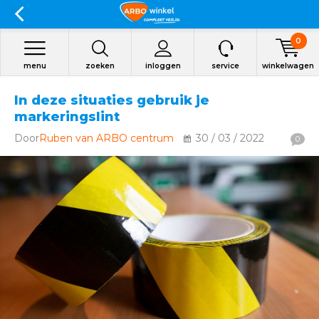
0
menu
zoeken
inloggen
service
winkelwagen
In deze situaties gebruik je
markeringslint
Door
Ruben van ARBO centrum
30 / 03 / 2022
0