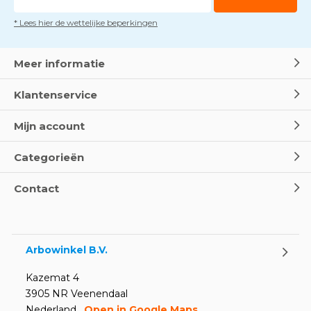
* Lees hier de wettelijke beperkingen
Dag van de BHV - Als elke
seconde telt
Door
Marco van Arbowinkel.nl
Meer informatie
Klantenservice
Wereld Eerste Hulp Dag 2025
- Leer EHBO red levens
Mijn account
Door
Marco van Arbowinkel.nl
Categorieën
Oogspoel flessen en
Contact
Oogdouches - Wat je moet
weten
Door
Marco van Arbowinkel.nl
Arbowinkel B.V.
Kazemat 4
3905 NR Veenendaal
Nederland
Open in Google Maps