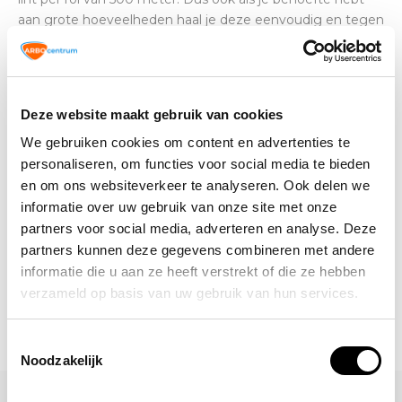
aan grote hoeveelheden haal je deze eenvoudig en tegen
scherpe kosten in huis..
Deze website maakt gebruik van cookies
Altijd op de hoogte blijven van de
laatste nieuwtjes, acties en meer?
We gebruiken cookies om content en advertenties te
Schrijf je in voor onze nieuwsbrief!
personaliseren, om functies voor social media te bieden
en om ons websiteverkeer te analyseren. Ook delen we
Abonneer
informatie over uw gebruik van onze site met onze
partners voor social media, adverteren en analyse. Deze
partners kunnen deze gegevens combineren met andere
informatie die u aan ze heeft verstrekt of die ze hebben
verzameld op basis van uw gebruik van hun services.
Toestemmingsselectie
Noodzakelijk