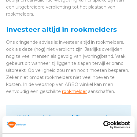
bedrijf en aanvullende wetgeving kan er sprake zijn van
een uitgebreidere verplichting tot het plaatsen van
rookmelders.
Investeer altijd in rookmelders
Ons dringende advies is: investeer altijd in rookmelders,
ook als deze (nog) niet verplicht zijn. Jaarlijks overlijden
nog te veel mensen als gevolg van (woning)brand. Vaak
gebeurt dit wanneer zij liggen te slapen terwijl er brand
uitbreekt. Op veiligheid zou men nooit moeten besparen.
Zeker niet omdat rookmelders niet veel hoeven te
kosten. In de webshop van ARBO winkel kan men
eenvoudig een geschikte
rookmelder
aanschaffen.
Altijd op de hoogte blijven van de
laatste nieuwtjes, acties en meer?
Schrijf je in voor onze nieuwsbrief!