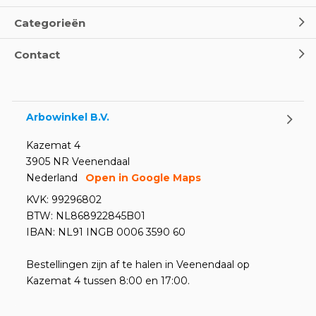
Categorieën
Oogspoel flessen en
Contact
Oogdouches - Wat je moet
weten
Door
Marco van Arbowinkel.nl
Arbowinkel B.V.
Kazemat 4
3905 NR Veenendaal
Nederland
Open in Google Maps
KVK: 99296802
BTW: NL868922845B01
IBAN: NL91 INGB 0006 3590 60
Bestellingen zijn af te halen in Veenendaal op
Kazemat 4 tussen 8:00 en 17:00.