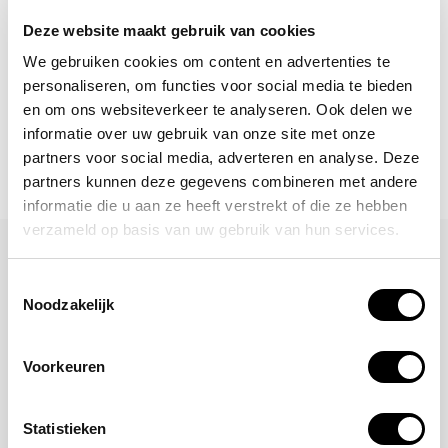
Deze website maakt gebruik van cookies
Abonneer
We gebruiken cookies om content en advertenties te
personaliseren, om functies voor social media te bieden
en om ons websiteverkeer te analyseren. Ook delen we
informatie over uw gebruik van onze site met onze
partners voor social media, adverteren en analyse. Deze
partners kunnen deze gegevens combineren met andere
informatie die u aan ze heeft verstrekt of die ze hebben
verzameld op basis van uw gebruik van hun services.
Laat een reactie achter
Toestemmingsselectie
Naam
Noodzakelijk
Voorkeuren
*Uw e-mailadres wordt niet gepubliceerd
E-mail
Statistieken