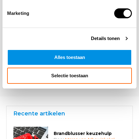
Opmerking
Marketing
Details tonen
Alles toestaan
* Verplichte velden
Selectie toestaan
Verstuur
Recente artikelen
Brandblusser keuzehulp