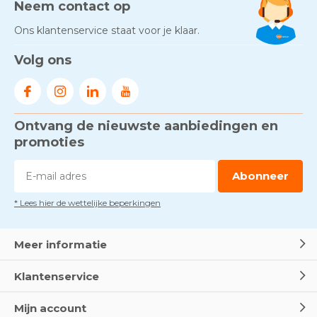
Door
Marco van Arbowinkel.nl
Neem contact op
Ons klantenservice staat voor je klaar.
Gezond én praktisch veilig
Volg ons
werken - RI&E als basis
Door
Marco van Arbowinkel.nl
Ontvang de nieuwste aanbiedingen en
Voorkom brand met
rookmelders, hittemelders en
promoties
blusdekens
Door
Marco van Arbowinkel.nl
Abonneer
* Lees hier de wettelijke beperkingen
Dag van de BHV - Als elke
seconde telt
Door
Marco van Arbowinkel.nl
Meer informatie
Klantenservice
Wereld Eerste Hulp Dag 2025
- Leer EHBO red levens
Mijn account
Door
Marco van Arbowinkel.nl