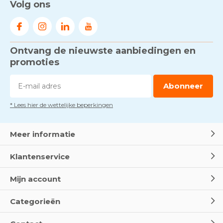
Volg ons
werken - RI&E als basis
Door
Marco van Arbowinkel.nl
Ontvang de nieuwste aanbiedingen en
Voorkom brand met
rookmelders, hittemelders en
promoties
blusdekens
Door
Marco van Arbowinkel.nl
Abonneer
* Lees hier de wettelijke beperkingen
Dag van de BHV - Als elke
seconde telt
Door
Marco van Arbowinkel.nl
Meer informatie
Klantenservice
Wereld Eerste Hulp Dag 2025
- Leer EHBO red levens
Mijn account
Door
Marco van Arbowinkel.nl
Categorieën
Oogspoel flessen en