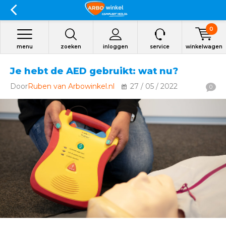
0
menu
zoeken
inloggen
service
winkelwagen
Je hebt de AED gebruikt: wat nu?
Door
Ruben van Arbowinkel.nl
27 / 05 / 2022
0