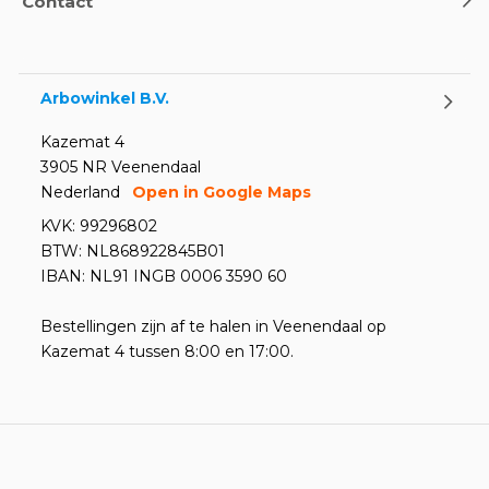
Contact
Oogdouches - Wat je moet
weten
Door
Marco van Arbowinkel.nl
Arbowinkel B.V.
Kazemat 4
3905 NR Veenendaal
Nederland
Open in Google Maps
KVK: 99296802
BTW: NL868922845B01
IBAN: NL91 INGB 0006 3590 60
Bestellingen zijn af te halen in Veenendaal op
Kazemat 4 tussen 8:00 en 17:00.