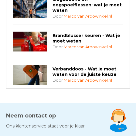
oogspoelflessen: wat je moet
weten
Door
Marco van Arbowinkel.nl
Brandblusser keuren - Wat je
moet weten
Door
Marco van Arbowinkel.nl
Verbanddoos - Wat je moet
weten voor de juiste keuze
Door
Marco van Arbowinkel.nl
AED-apparaten - Welke past
bij jouw situatie?
Door
Marco van Arbowinkel.nl
Neem contact op
Ons klantenservice staat voor je klaar.
Gezond én praktisch veilig