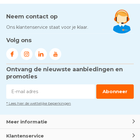
AED-apparaten - Welke past
bij jouw situatie?
Door
Marco van Arbowinkel.nl
Neem contact op
Ons klantenservice staat voor je klaar.
Gezond én praktisch veilig
Volg ons
werken - RI&E als basis
Door
Marco van Arbowinkel.nl
Ontvang de nieuwste aanbiedingen en
Voorkom brand met
rookmelders, hittemelders en
promoties
blusdekens
Door
Marco van Arbowinkel.nl
Abonneer
* Lees hier de wettelijke beperkingen
Dag van de BHV - Als elke
seconde telt
Door
Marco van Arbowinkel.nl
Meer informatie
Klantenservice