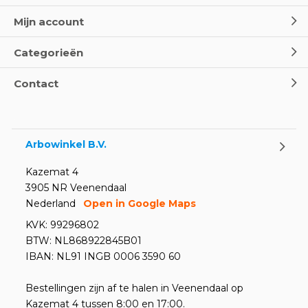
Wereld Eerste Hulp Dag 2025
- Leer EHBO red levens
Mijn account
Door
Marco van Arbowinkel.nl
Categorieën
Oogspoel flessen en
Contact
Oogdouches - Wat je moet
weten
Door
Marco van Arbowinkel.nl
Arbowinkel B.V.
Kazemat 4
3905 NR Veenendaal
Nederland
Open in Google Maps
KVK: 99296802
BTW: NL868922845B01
IBAN: NL91 INGB 0006 3590 60
Bestellingen zijn af te halen in Veenendaal op
Kazemat 4 tussen 8:00 en 17:00.