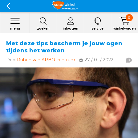
0
menu
zoeken
inloggen
service
winkelwagen
Met deze tips bescherm je jouw ogen
tijdens het werken
Door
Ruben van ARBO centrum
27 / 01 / 2022
0