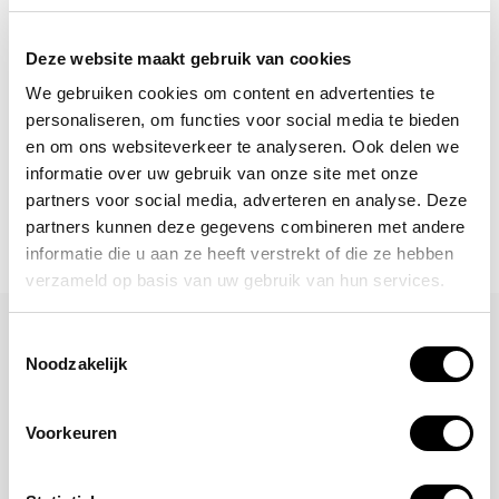
laatste nieuwtjes, acties en meer?
Schrijf je in voor onze nieuwsbrief!
Deze website maakt gebruik van cookies
Abonneer
We gebruiken cookies om content en advertenties te
personaliseren, om functies voor social media te bieden
en om ons websiteverkeer te analyseren. Ook delen we
informatie over uw gebruik van onze site met onze
partners voor social media, adverteren en analyse. Deze
partners kunnen deze gegevens combineren met andere
informatie die u aan ze heeft verstrekt of die ze hebben
verzameld op basis van uw gebruik van hun services.
Laat een reactie achter
Toestemmingsselectie
Noodzakelijk
Naam
Voorkeuren
*Uw e-mailadres wordt niet gepubliceerd
E-mail