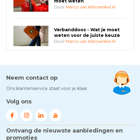
moet weten
Door
Marco van Arbowinkel.nl
Verbanddoos - Wat je moet
weten voor de juiste keuze
Door
Marco van Arbowinkel.nl
AED-apparaten - Welke past
bij jouw situatie?
Door
Marco van Arbowinkel.nl
Neem contact op
Ons klantenservice staat voor je klaar.
Gezond én praktisch veilig
Volg ons
werken - RI&E als basis
Door
Marco van Arbowinkel.nl
Ontvang de nieuwste aanbiedingen en
Voorkom brand met
rookmelders, hittemelders en
promoties