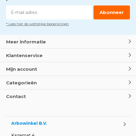
blusdekens
Door
Marco van Arbowinkel.nl
Abonneer
* Lees hier de wettelijke beperkingen
Dag van de BHV - Als elke
seconde telt
Door
Marco van Arbowinkel.nl
Meer informatie
Klantenservice
Wereld Eerste Hulp Dag 2025
- Leer EHBO red levens
Mijn account
Door
Marco van Arbowinkel.nl
Categorieën
Oogspoel flessen en
Contact
Oogdouches - Wat je moet
weten
Door
Marco van Arbowinkel.nl
Arbowinkel B.V.
Kazemat 4