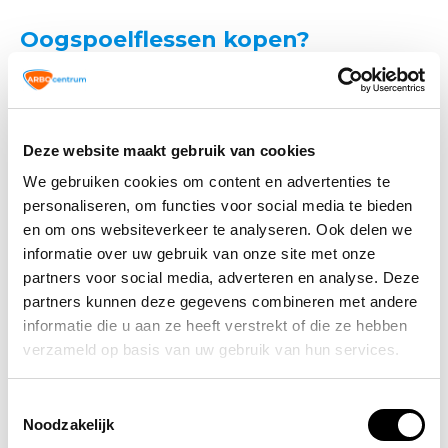
Oogspoelflessen kopen?
Bij
ARBO winkel
vind je een breed assortiment
oogspoelflessen van hoge kwaliteit, geschikt voor diverse
toepassingen in onder andere de industrie, bouw en
laboratoria. Bestel eenvoudig online of bezoek onze
Deze website maakt gebruik van cookies
fysieke winkel in Ede.
We gebruiken cookies om content en advertenties te
personaliseren, om functies voor social media te bieden
Veelgestelde vragen over
en om ons websiteverkeer te analyseren. Ook delen we
oogspoelflessen
informatie over uw gebruik van onze site met onze
partners voor social media, adverteren en analyse. Deze
Hoe gebruik je een oogspoelfles correct?
partners kunnen deze gegevens combineren met andere
Hoe lang moet je een oog spoelen?
informatie die u aan ze heeft verstrekt of die ze hebben
Wat is het verschil tussen een
oogspoelfles
verzameld op basis van uw gebruik van hun services.
en een oogdouche
?
Hoe lang is een oogspoelfles houdbaar?
Toestemmingsselectie
Veiligheid begint bij voorbereiding
. Zorg dat er altijd
Noodzakelijk
een oogspoelfles binnen handbereik is op risicovolle