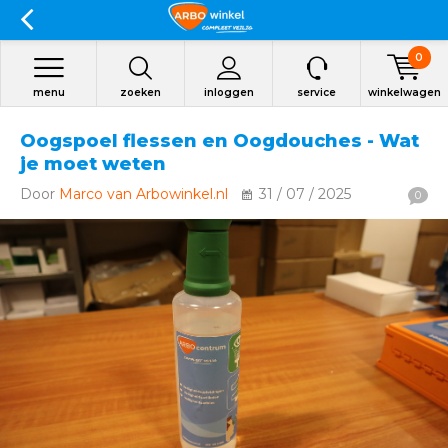
0
menu
zoeken
inloggen
service
winkelwagen
Oogspoel flessen en Oogdouches - Wat
je moet weten
Door
Marco van Arbowinkel.nl
31 / 07 / 2025
0