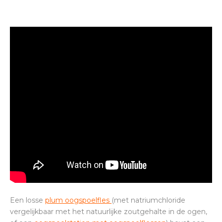
Een losse
plum oogspoelfles
(met natriumchloride
vergelijkbaar met het natuurlijke zoutgehalte in de ogen,