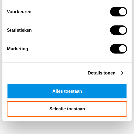
werkplekken.
Voorkeuren
Bekijk het volledige aanbod op onze
categoriepagina
oogspoelflessen
.
Statistieken
Marketing
Altijd op de hoogte blijven van de
laatste nieuwtjes, acties en meer?
Schrijf je in voor onze nieuwsbrief!
Details tonen
Abonneer
Alles toestaan
Selectie toestaan