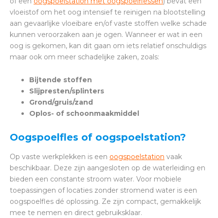
of een
oogspoelstation met oogspoelflessen
) bevat een
vloeistof om het oog intensief te reinigen na blootstelling
aan gevaarlijke vloeibare en/of vaste stoffen welke schade
kunnen veroorzaken aan je ogen. Wanneer er wat in een
oog is gekomen, kan dit gaan om iets relatief onschuldigs
maar ook om meer schadelijke zaken, zoals:
Bijtende stoffen
Slijpresten/splinters
Grond/gruis/zand
Oplos- of schoonmaakmiddel
Oogspoelfles of oogspoelstation?
Op vaste werkplekken is een
oogspoelstation
vaak
beschikbaar. Deze zijn aangesloten op de waterleiding en
bieden een constante stroom water. Voor mobiele
toepassingen of locaties zonder stromend water is een
oogspoelfles dé oplossing. Ze zijn compact, gemakkelijk
mee te nemen en direct gebruiksklaar.