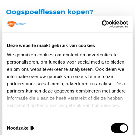
Oogspoelflessen kopen?
Bij
ARBO winkel
vind je een breed assortiment
oogspoelflessen van hoge kwaliteit, geschikt voor diverse
toepassingen in onder andere de industrie, bouw en
laboratoria. Bestel eenvoudig online of bezoek onze
Deze website maakt gebruik van cookies
fysieke winkel in Ede.
We gebruiken cookies om content en advertenties te
personaliseren, om functies voor social media te bieden
Veelgestelde vragen over
en om ons websiteverkeer te analyseren. Ook delen we
oogspoelflessen
informatie over uw gebruik van onze site met onze
partners voor social media, adverteren en analyse. Deze
Hoe gebruik je een oogspoelfles correct?
partners kunnen deze gegevens combineren met andere
Hoe lang moet je een oog spoelen?
informatie die u aan ze heeft verstrekt of die ze hebben
Wat is het verschil tussen een
oogspoelfles
verzameld op basis van uw gebruik van hun services.
en een oogdouche
?
Hoe lang is een oogspoelfles houdbaar?
Toestemmingsselectie
Veiligheid begint bij voorbereiding
. Zorg dat er altijd
Noodzakelijk
een oogspoelfles binnen handbereik is op risicovolle