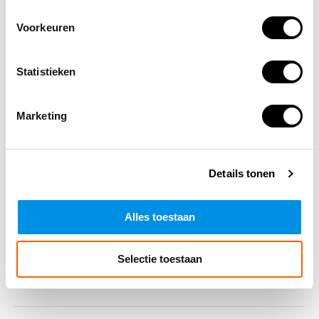
werkplekken.
Voorkeuren
Bekijk het volledige aanbod op onze
categoriepagina
oogspoelflessen
.
Statistieken
Marketing
Altijd op de hoogte blijven van de
laatste nieuwtjes, acties en meer?
Schrijf je in voor onze nieuwsbrief!
Details tonen
Abonneer
Alles toestaan
Selectie toestaan