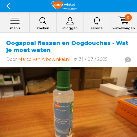
0
menu
zoeken
inloggen
service
winkelwagen
Oogspoel flessen en Oogdouches - Wat
je moet weten
Door
Marco van Arbowinkel.nl
31 / 07 / 2025
0