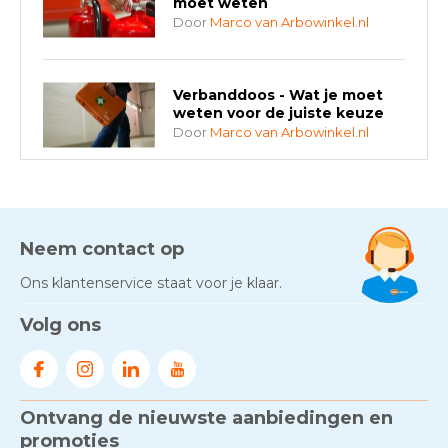
moet weten
Door
Marco van Arbowinkel.nl
Verbanddoos - Wat je moet
weten voor de juiste keuze
Door
Marco van Arbowinkel.nl
AED-apparaten - Welke past
bij jouw situatie?
Door
Marco van Arbowinkel.nl
Neem contact op
Ons klantenservice staat voor je klaar.
Gezond én praktisch veilig
Volg ons
werken - RI&E als basis
Door
Marco van Arbowinkel.nl
Ontvang de nieuwste aanbiedingen en
Voorkom brand met
rookmelders, hittemelders en
promoties