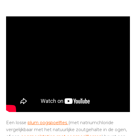
Een losse
plum oogspoelfles
(met natriumchloride
vergelijkbaar met het natuurlijke zoutgehalte in de ogen,