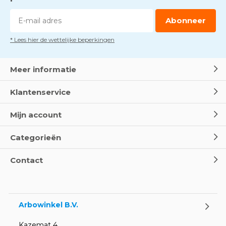
blusdekens
Door
Marco van Arbowinkel.nl
Abonneer
* Lees hier de wettelijke beperkingen
Dag van de BHV - Als elke
seconde telt
Door
Marco van Arbowinkel.nl
Meer informatie
Klantenservice
Wereld Eerste Hulp Dag 2025
- Leer EHBO red levens
Mijn account
Door
Marco van Arbowinkel.nl
Categorieën
Oogspoel flessen en
Contact
Oogdouches - Wat je moet
weten
Door
Marco van Arbowinkel.nl
Arbowinkel B.V.
Kazemat 4