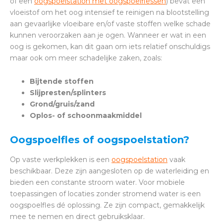
of een
oogspoelstation met oogspoelflessen
) bevat een
vloeistof om het oog intensief te reinigen na blootstelling
aan gevaarlijke vloeibare en/of vaste stoffen welke schade
kunnen veroorzaken aan je ogen. Wanneer er wat in een
oog is gekomen, kan dit gaan om iets relatief onschuldigs
maar ook om meer schadelijke zaken, zoals:
Bijtende stoffen
Slijpresten/splinters
Grond/gruis/zand
Oplos- of schoonmaakmiddel
Oogspoelfles of oogspoelstation?
Op vaste werkplekken is een
oogspoelstation
vaak
beschikbaar. Deze zijn aangesloten op de waterleiding en
bieden een constante stroom water. Voor mobiele
toepassingen of locaties zonder stromend water is een
oogspoelfles dé oplossing. Ze zijn compact, gemakkelijk
mee te nemen en direct gebruiksklaar.