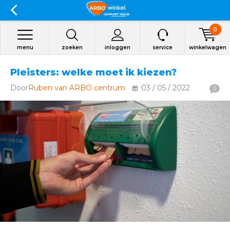
0
menu
zoeken
inloggen
service
winkelwagen
Pleisters: welke moet ik kiezen?
Door
Ruben van ARBO centrum
03 / 05 / 2022
0