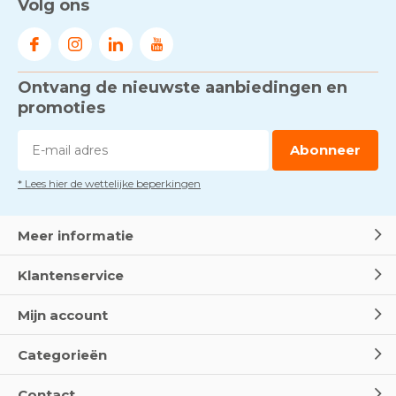
Volg ons
werken - RI&E als basis
Door
Marco van Arbowinkel.nl
Ontvang de nieuwste aanbiedingen en
Voorkom brand met
rookmelders, hittemelders en
promoties
blusdekens
Door
Marco van Arbowinkel.nl
Abonneer
* Lees hier de wettelijke beperkingen
Dag van de BHV - Als elke
seconde telt
Door
Marco van Arbowinkel.nl
Meer informatie
Klantenservice
Wereld Eerste Hulp Dag 2025
- Leer EHBO red levens
Mijn account
Door
Marco van Arbowinkel.nl
Categorieën
Oogspoel flessen en
Contact
Oogdouches - Wat je moet