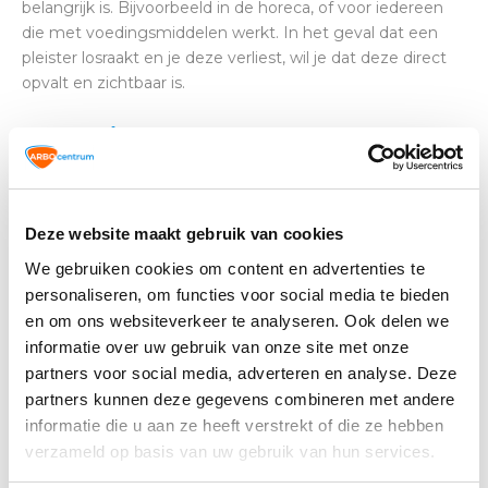
belangrijk is. Bijvoorbeeld in de horeca, of voor iedereen
die met voedingsmiddelen werkt. In het geval dat een
pleister losraakt en je deze verliest, wil je dat deze direct
opvalt en zichtbaar is.
Bestel jouw pleisters eenvoudig in
onze webshop
Welke pleisters je ook nodig hebt: je vindt de juiste
Deze website maakt gebruik van cookies
pleisters
in onze webshop.
We gebruiken cookies om content en advertenties te
personaliseren, om functies voor social media te bieden
en om ons websiteverkeer te analyseren. Ook delen we
Altijd op de hoogte blijven van de
informatie over uw gebruik van onze site met onze
laatste nieuwtjes, acties en meer?
partners voor social media, adverteren en analyse. Deze
Schrijf je in voor onze nieuwsbrief!
partners kunnen deze gegevens combineren met andere
informatie die u aan ze heeft verstrekt of die ze hebben
Abonneer
verzameld op basis van uw gebruik van hun services.