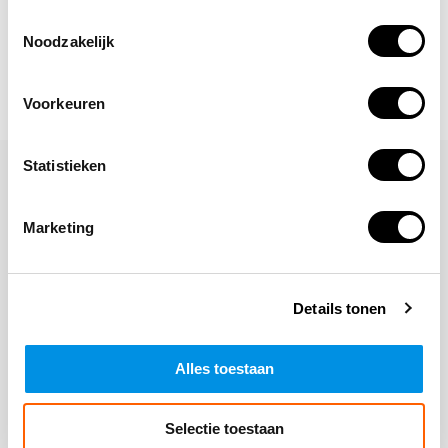
Toestemmingsselectie
Noodzakelijk
Voorkeuren
Statistieken
Laat een reactie achter
Naam
Marketing
Details tonen
*Uw e-mailadres wordt niet gepubliceerd
E-mail
Alles toestaan
Opmerking
Selectie toestaan