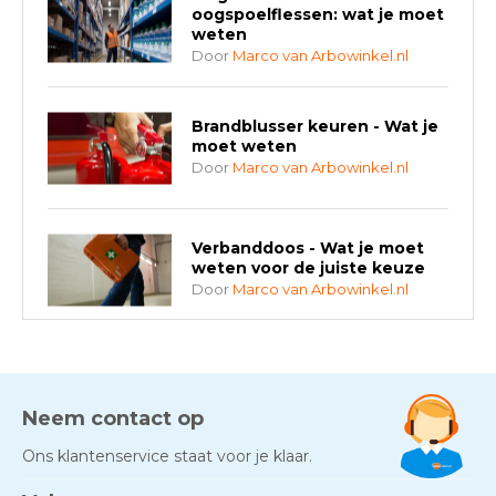
oogspoelflessen: wat je moet
weten
Door
Marco van Arbowinkel.nl
Brandblusser keuren - Wat je
moet weten
Door
Marco van Arbowinkel.nl
Verbanddoos - Wat je moet
weten voor de juiste keuze
Door
Marco van Arbowinkel.nl
AED-apparaten - Welke past
bij jouw situatie?
Door
Marco van Arbowinkel.nl
Neem contact op
Ons klantenservice staat voor je klaar.
Gezond én praktisch veilig