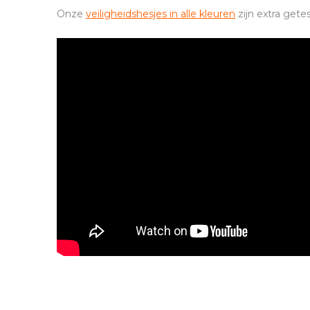
Onze
veiligheidshesjes in alle kleuren
zijn extra gete