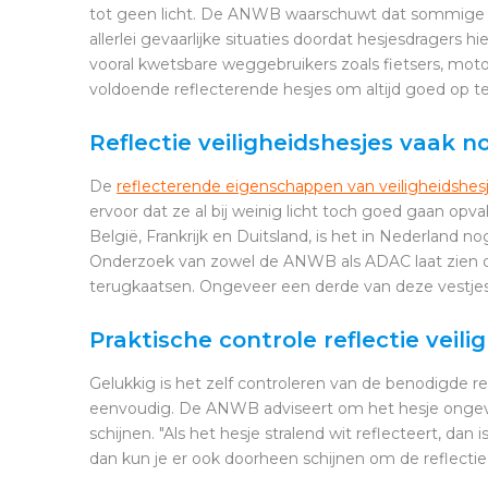
tot geen licht. De ANWB waarschuwt dat sommige ves
allerlei gevaarlijke situaties doordat hesjesdragers 
vooral kwetsbare weggebruikers zoals fietsers, moto
voldoende reflecterende hesjes om altijd goed op te bl
Reflectie veiligheidshesjes vaak 
De
reflecterende eigenschappen van veiligheidshes
ervoor dat ze al bij weinig licht toch goed gaan opva
België, Frankrijk en Duitsland, is het in Nederland n
Onderzoek van zowel de ANWB als ADAC laat zien dat
terugkaatsen. Ongeveer een derde van deze vestjes v
Praktische controle reflectie veili
Gelukkig is het zelf controleren van de benodigde re
eenvoudig. De ANWB adviseert om het hesje ongeve
schijnen. "Als het hesje stralend wit reflecteert, dan 
dan kun je er ook doorheen schijnen om de reflectie 