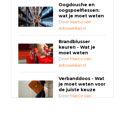
Oogdouche en
oogspoelflessen:
wat je moet weten
Door
Marco van
Arbowinkel.nl
Brandblusser
keuren - Wat je
moet weten
Door
Marco van
Arbowinkel.nl
Verbanddoos - Wat
je moet weten voor
de juiste keuze
Door
Marco van
Arbowinkel.nl
AED-apparaten -
Welke past bij jouw
situatie?
Door
Marco van