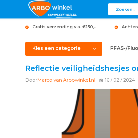
Gratis verzending v.a. €150,-
Achter
Kies een categorie
PFAS-/Fluo
Reflectie veiligheidshesjes
Door
Marco van Arbowinkel.nl
16 / 02 / 2024