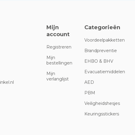
Mijn
Categorieën
account
Voordeelpakketten
Registreren
Brandpreventie
Mijn
EHBO & BHV
bestellingen
Evacuatiemiddelen
Mijn
verlanglijst
nkel.nl
AED
PBM
Veiligheidshesjes
Keuringsstickers