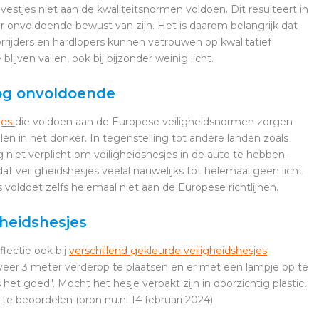
tjes niet aan de kwaliteitsnormen voldoen. Dit resulteert in
hier onvoldoende bewust van zijn. Het is daarom belangrijk dat
rrijders en hardlopers kunnen vetrouwen op kwalitatief
ijven vallen, ook bij bijzonder weinig licht.
nog onvoldoende
jes
die voldoen aan de Europese veiligheidsnormen zorgen
llen in het donker. In tegenstelling tot andere landen zoals
og niet verplicht om veiligheidshesjes in de auto te hebben.
 veiligheidshesjes veelal nauwelijks tot helemaal geen licht
oldoet zelfs helemaal niet aan de Europese richtlijnen.
gheidshesjes
flectie ook bij
verschillend gekleurde veiligheidshesjes
er 3 meter verderop te plaatsen en er met een lampje op te
is het goed". Mocht het hesje verpakt zijn in doorzichtig plastic,
te beoordelen (bron nu.nl 14 februari 2024).