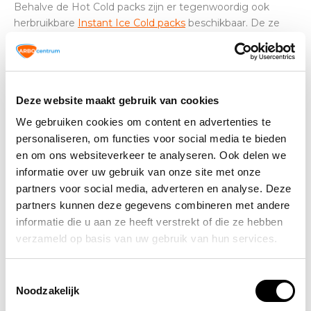
Behalve de Hot Cold packs zijn er tegenwoordig ook
herbruikbare
Instant Ice Cold packs
beschikbaar. De ze
Instant Cold Packs
kunnen altijd direct worden
geactiveerd zonder dat daarbij eerst een vriezer nodig is.
Deze website maakt gebruik van cookies
Altijd op de hoogte blijven van de
We gebruiken cookies om content en advertenties te
laatste nieuwtjes, acties en meer?
personaliseren, om functies voor social media te bieden
Schrijf je in voor onze nieuwsbrief!
en om ons websiteverkeer te analyseren. Ook delen we
informatie over uw gebruik van onze site met onze
Abonneer
partners voor social media, adverteren en analyse. Deze
partners kunnen deze gegevens combineren met andere
informatie die u aan ze heeft verstrekt of die ze hebben
verzameld op basis van uw gebruik van hun services.
Toestemmingsselectie
Noodzakelijk