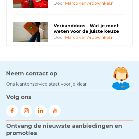
Door
Marco van Arbowinkel.nl
Verbanddoos - Wat je moet
weten voor de juiste keuze
Door
Marco van Arbowinkel.nl
AED-apparaten - Welke past
bij jouw situatie?
Door
Marco van Arbowinkel.nl
Neem contact op
Ons klantenservice staat voor je klaar.
Gezond én praktisch veilig
Volg ons
werken - RI&E als basis
Door
Marco van Arbowinkel.nl
Ontvang de nieuwste aanbiedingen en
Voorkom brand met
rookmelders, hittemelders en
promoties
blusdekens