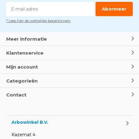
Door
Marco van Arbowinkel.nl
Abonneer
* Lees hier de wettelijke beperkingen
Dag van de BHV - Als elke
seconde telt
Door
Marco van Arbowinkel.nl
Meer informatie
Klantenservice
Wereld Eerste Hulp Dag 2025
- Leer EHBO red levens
Mijn account
Door
Marco van Arbowinkel.nl
Categorieën
Oogspoel flessen en
Contact
Oogdouches - Wat je moet
weten
Door
Marco van Arbowinkel.nl
Arbowinkel B.V.
Kazemat 4