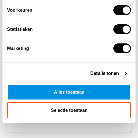
Laat een reactie achter
Voorkeuren
Naam
Statistieken
Marketing
*Uw e-mailadres wordt niet gepubliceerd
E-mail
Details tonen
Opmerking
Alles toestaan
Selectie toestaan