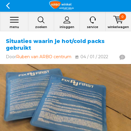
0
menu
zoeken
inloggen
service
winkelwagen
Situaties waarin je hot/cold packs
gebruikt
Door
Ruben van ARBO centrum
04 / 01 / 2022
0