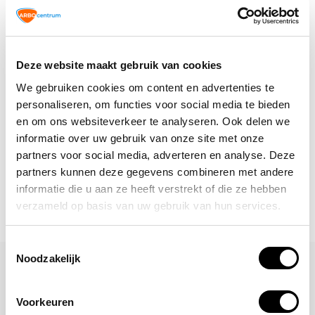
Altijd op de hoogte blijven van de
laatste nieuwtjes, acties en meer?
Deze website maakt gebruik van cookies
Schrijf je in voor onze nieuwsbrief!
We gebruiken cookies om content en advertenties te
personaliseren, om functies voor social media te bieden
Abonneer
en om ons websiteverkeer te analyseren. Ook delen we
informatie over uw gebruik van onze site met onze
partners voor social media, adverteren en analyse. Deze
partners kunnen deze gegevens combineren met andere
informatie die u aan ze heeft verstrekt of die ze hebben
verzameld op basis van uw gebruik van hun services.
Toestemmingsselectie
Noodzakelijk
Laat een reactie achter
Naam
Voorkeuren