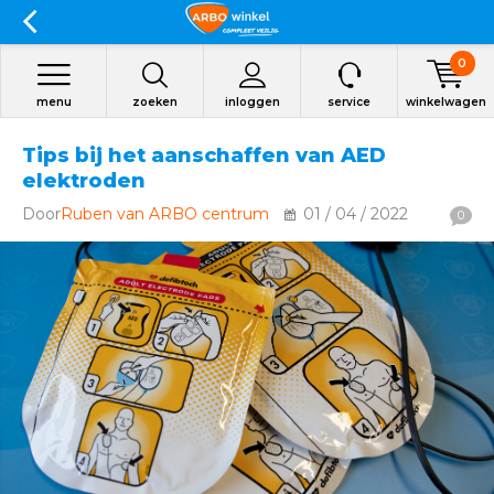
0
menu
zoeken
inloggen
service
winkelwagen
Tips bij het aanschaffen van AED
elektroden
Door
Ruben van ARBO centrum
01 / 04 / 2022
0