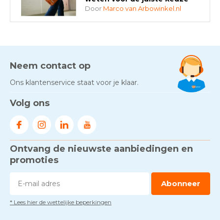
Door
Marco van Arbowinkel.nl
AED-apparaten - Welke past
bij jouw situatie?
Door
Marco van Arbowinkel.nl
Neem contact op
Ons klantenservice staat voor je klaar.
Gezond én praktisch veilig
Volg ons
werken - RI&E als basis
Door
Marco van Arbowinkel.nl
Ontvang de nieuwste aanbiedingen en
Voorkom brand met
rookmelders, hittemelders en
promoties
blusdekens
Door
Marco van Arbowinkel.nl
Abonneer
* Lees hier de wettelijke beperkingen
Dag van de BHV - Als elke
seconde telt