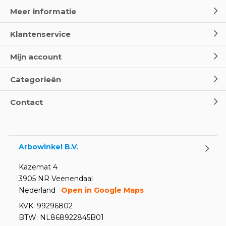
Door
Marco van Arbowinkel.nl
Meer informatie
Klantenservice
Wereld Eerste Hulp Dag 2025
- Leer EHBO red levens
Mijn account
Door
Marco van Arbowinkel.nl
Categorieën
Oogspoel flessen en
Contact
Oogdouches - Wat je moet
weten
Door
Marco van Arbowinkel.nl
Arbowinkel B.V.
Kazemat 4
3905 NR Veenendaal
Nederland
Open in Google Maps
KVK: 99296802
BTW: NL868922845B01