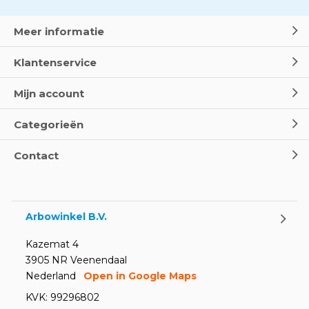
seconde telt
Door
Marco van Arbowinkel.nl
Meer informatie
Klantenservice
Wereld Eerste Hulp Dag 2025
- Leer EHBO red levens
Mijn account
Door
Marco van Arbowinkel.nl
Categorieën
Oogspoel flessen en
Contact
Oogdouches - Wat je moet
weten
Door
Marco van Arbowinkel.nl
Arbowinkel B.V.
Kazemat 4
3905 NR Veenendaal
Nederland
Open in Google Maps
KVK: 99296802