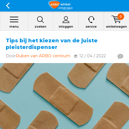
0
menu
zoeken
inloggen
service
winkelwagen
Tips bij het kiezen van de juiste
pleisterdispenser
Door
Ruben van ARBO centrum
12 / 04 / 2022
0