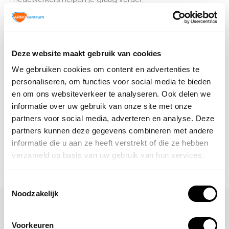
Altijd op de hoogte blijven van de
Deze website maakt gebruik van cookies
laatste nieuwtjes, acties en meer?
Schrijf je in voor onze nieuwsbrief!
We gebruiken cookies om content en advertenties te
personaliseren, om functies voor social media te bieden
Abonneer
en om ons websiteverkeer te analyseren. Ook delen we
informatie over uw gebruik van onze site met onze
partners voor social media, adverteren en analyse. Deze
partners kunnen deze gegevens combineren met andere
informatie die u aan ze heeft verstrekt of die ze hebben
verzameld op basis van uw gebruik van hun services.
Toestemmingsselectie
Noodzakelijk
Laat een reactie achter
Voorkeuren