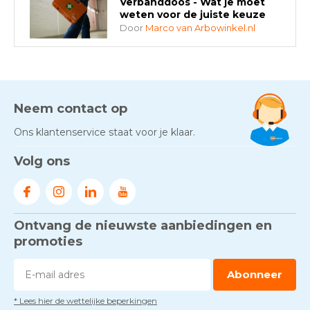
Verbanddoos - Wat je moet
weten voor de juiste keuze
Door
Marco van Arbowinkel.nl
AED-apparaten - Welke past
bij jouw situatie?
Door
Marco van Arbowinkel.nl
Neem contact op
Ons klantenservice staat voor je klaar.
Gezond én praktisch veilig
Volg ons
werken - RI&E als basis
Door
Marco van Arbowinkel.nl
Ontvang de nieuwste aanbiedingen en
Voorkom brand met
rookmelders, hittemelders en
promoties
blusdekens
Door
Marco van Arbowinkel.nl
Abonneer
* Lees hier de wettelijke beperkingen
Dag van de BHV - Als elke